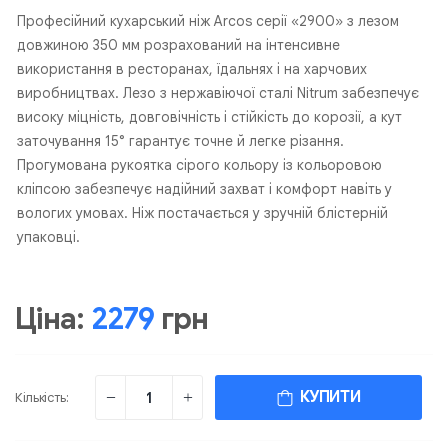
Професійний кухарський ніж Arcos серії «2900» з лезом
довжиною 350 мм розрахований на інтенсивне
використання в ресторанах, їдальнях і на харчових
виробництвах. Лезо з нержавіючої сталі Nitrum забезпечує
високу міцність, довговічність і стійкість до корозії, а кут
заточування 15° гарантує точне й легке різання.
Прогумована рукоятка сірого кольору із кольоровою
кліпсою забезпечує надійний захват і комфорт навіть у
вологих умовах. Ніж постачається у зручній блістерній
упаковці.
Ціна:
2279
грн
КУПИТИ
Кількість: