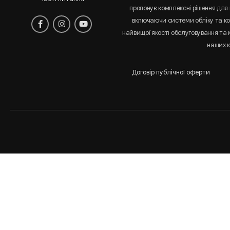
пропонує комплексні рішення для 
включаючи системи обліку та к
найвищої якості обслуговування та
наших к
Договір публічної оферти
Аналіз
і
статистика
сайта