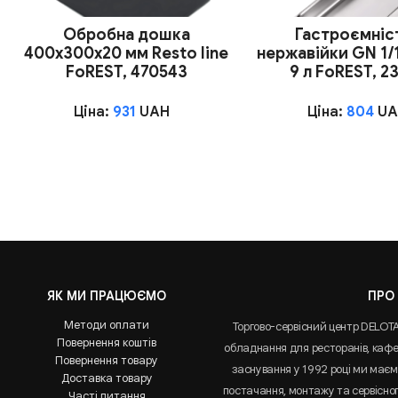
Обробна дошка
Гастроємніст
400х300х20 мм Resto line
нержавійки GN 1/
FoREST, 470543
9 л FoREST, 2
Ціна:
931
UAH
Ціна:
804
UA
ЯК МИ ПРАЦЮЄМО
ПРО
Методи оплати
Торгово-сервісний центр DELOT
Повернення коштів
обладнання для ресторанів, кафе 
Повернення товару
заснування у 1992 році ми маємо
Доставка товару
постачання, монтажу та сервісно
Часті питання