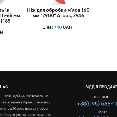
ь із
Ніж для обробки м’яса 160
1 h-65 мм
мм "2900" Arcos, 2946
31165
Ціна:
740
UAH
H
 НАС
ВІДДІЛ ПРОДАЖ
A — ваш надійний постачальник
ТЕЛЕФОН:
та магазинів в Україні. З моменту
+38(095) 566-1
 понад 30 років досвіду у сфері
EMAIL:
го обслуговування. Наша компанія