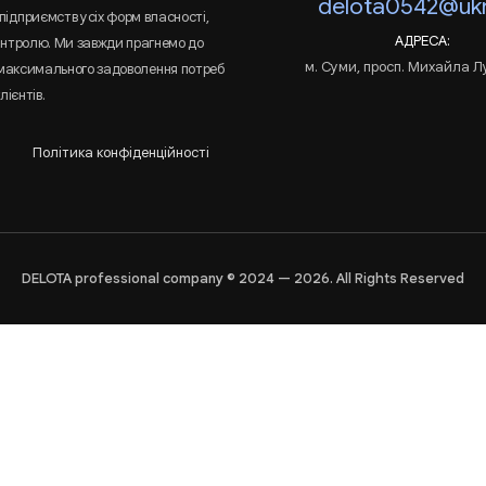
delota0542@ukr
підприємств усіх форм власності,
АДРЕСА:
онтролю. Ми завжди прагнемо до
м. Суми, просп. Михайла Л
 максимального задоволення потреб
лієнтів.
Політика конфіденційності
DELOTA professional company © 2024 — 2026. All Rights Reserved