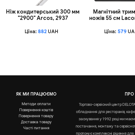
Ніж кондитерський 300 мм
Магнітний трим
"2900" Arcos, 2937
ножів 55 см Laco
Ціна:
882
UAH
Ціна:
579
UA
ЯК МИ ПРАЦЮЄМО
ПРО
Методи оплати
Торгово-сервісний центр DELOT
Повернення коштів
обладнання для ресторанів, кафе 
Повернення товару
заснування у 1992 році ми маємо
Доставка товару
постачання, монтажу та сервісно
Часті питання
пропонує комплексні рішення для 