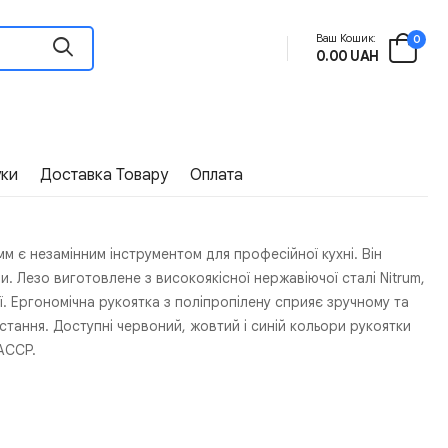
Ваш Кошик:
0
0.00 UAH
уки
Доставка Товару
Оплата
м є незамінним інструментом для професійної кухні. Він
би. Лезо виготовлене з високоякісної нержавіючої сталі Nitrum,
ії. Ергономічна рукоятка з поліпропілену сприяє зручному та
тання. Доступні червоний, жовтий і синій кольори рукоятки
ACCP.