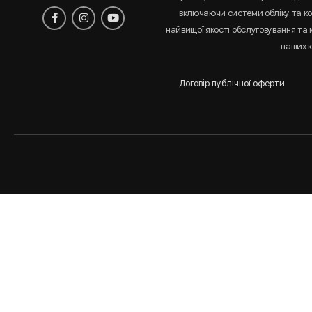
включаючи системи обліку та к
найвищої якості обслуговування та
наших к
Договір публічної оферти
Аналіз
і
статистика
сайта