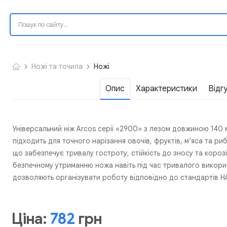
Ножі та точила
Ножі
Опис
Характеристики
Відг
Універсальний ніж Arcos серії «2900» з лезом довжиною 140 м
підходить для точного нарізання овочів, фруктів, м’яса та ри
що забезпечує тривалу гостроту, стійкість до зносу та короз
безпечному утриманню ножа навіть під час тривалого викорис
дозволяють організувати роботу відповідно до стандартів H
Ціна:
782
грн