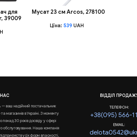
ач для
Мусат 23 см Arcos, 278100
r, 39009
Ціна:
539
UAH
H
 НАС
ВІДДІЛ ПРОДАЖ
A — ваш надійний постачальник
ТЕЛЕФОН:
та магазинів в Україні. З моменту
+38(095) 566-1
 понад 30 років досвіду у сфері
EMAIL:
го обслуговування. Наша компанія
delota0542@ukr
підприємств усіх форм власності,