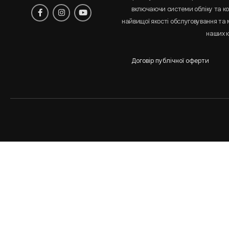
включаючи системи обліку та к
найвищої якості обслуговування та
наших к
Договір публічної оферти
Аналіз
і
статистика
сайта