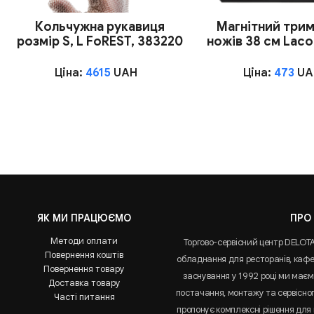
Кольчужна рукавиця
Магнітний трим
розмір S, L FoREST, 383220
ножів 38 см Laco
Ціна:
4615
UAH
Ціна:
473
UA
ЯК МИ ПРАЦЮЄМО
ПРО
Методи оплати
Торгово-сервісний центр DELOT
Повернення коштів
обладнання для ресторанів, кафе 
Повернення товару
заснування у 1992 році ми маємо
Доставка товару
постачання, монтажу та сервісно
Часті питання
пропонує комплексні рішення для 