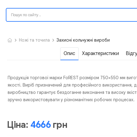
Ножі та точила
Захисні кольчужні вироби
Опис
Характеристики
Відг
Продукція торгової марки FoREST розміром 750×550 мм виго
якості. Виріб призначений для професійного використання, де в
виробництво гарантує бездоганне виконання та високу якість
зручно використовувати у різноманітних робочих процесах.
Ціна:
4666
грн