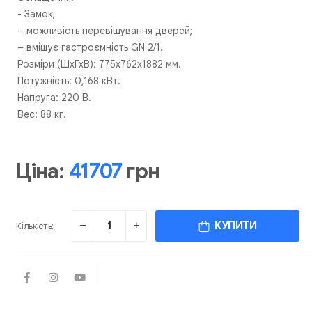
- Замок;
– можливість перевішування дверей;
– вміщує гастроємність GN 2/1.
Розміри (ШхГхВ): 775х762х1882 мм.
Потужність: 0,168 кВт.
Напруга: 220 В.
Вес: 88 кг.
Ціна:
41707
грн
КУПИТИ
Кількість: