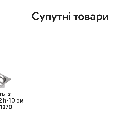
Супутні товари
ь із
2 h-10 см
11270
H