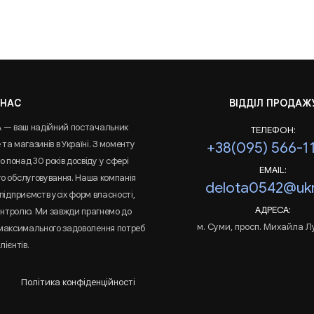
 НАС
ВІДДІЛ ПРОДАЖ
A — ваш надійний постачальник
ТЕЛЕФОН:
та магазинів в Україні. З моменту
+38(095) 566-1
 понад 30 років досвіду у сфері
EMAIL:
го обслуговування. Наша компанія
delota0542@ukr
підприємств усіх форм власності,
АДРЕСА:
онтролю. Ми завжди прагнемо до
м. Суми, просп. Михайла Л
 максимального задоволення потреб
лієнтів.
Політика конфіденційності