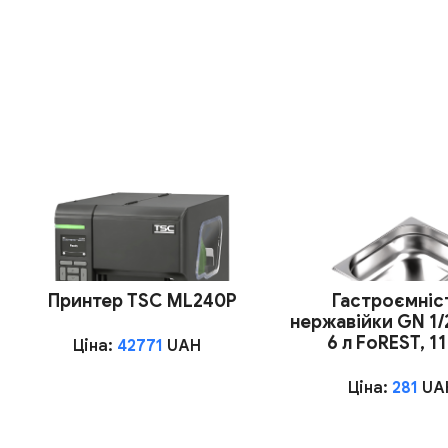
Принтер TSC ML240P
Гастроємніст
нержавійки GN 1/
6 л FoREST, 1
Ціна:
42771
UAH
Ціна:
281
UA