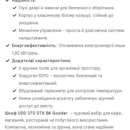
Надійність:
Глухі двері із замком для безпечного зберігання.
Корпус у класичному білому кольорі, стійкий до
зношення.
Механічне управління – проста й довговічна система
налаштування.
Енергоефективність:
Споживання електроенергії лише
1,82 кВт/день.
Додаткові характеристики:
6 зручних полів для організації простору.
Хладоген R290 – екологічно безпечний та
енергоефективний.
Вбудований термометр для контролю температури.
Нижнє розміщення агрегату забезпечує зручний
доступ до вмісту.
Шкаф UDD 370 DTK BK Gooder
– чудовий вибір для кафе,
магазинів, ресторанів чи побутового використання.
Компактна, економічна та зручна, вона стане надійним