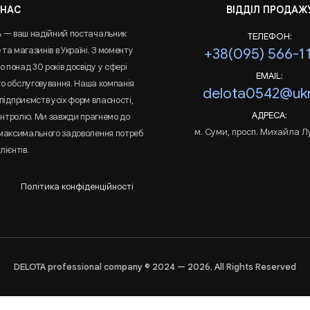
 НАС
ВІДДІЛ ПРОДАЖ
A — ваш надійний постачальник
ТЕЛЕФОН:
та магазинів в Україні. З моменту
+38(095) 566-1
 понад 30 років досвіду у сфері
EMAIL:
го обслуговування. Наша компанія
delota0542@ukr
підприємств усіх форм власності,
АДРЕСА:
онтролю. Ми завжди прагнемо до
м. Суми, просп. Михайла Л
 максимального задоволення потреб
лієнтів.
Політика конфіденційності
DELOTA professional company © 2024 — 2026. All Rights Reserved