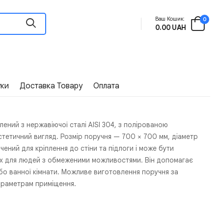
Ваш Кошик:
0
0.00 UAH
уки
Доставка Товару
Оплата
лений з нержавіючої сталі AISI 304, з полірованою
стетичний вигляд. Розмір поручня — 700 × 700 мм, діаметр
чений для кріплення до стіни та підлоги і може бути
нях для людей з обмеженими можливостями. Він допомагає
або ванної кімнати. Можливе виготовлення поручня за
параметрам приміщення.