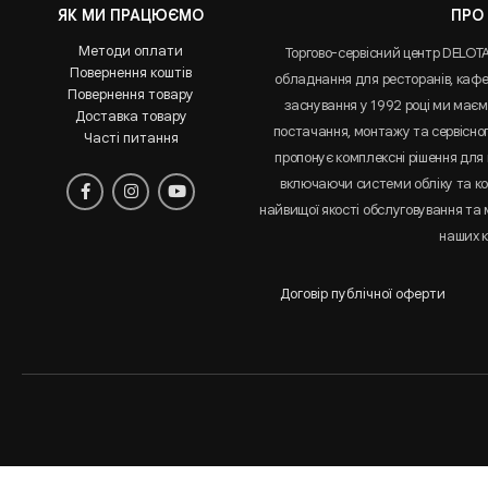
ЯК МИ ПРАЦЮЄМО
ПРО
Методи оплати
Торгово-сервісний центр DELOT
Повернення коштів
обладнання для ресторанів, кафе 
Повернення товару
заснування у 1992 році ми маємо
Доставка товару
постачання, монтажу та сервісно
Часті питання
пропонує комплексні рішення для 
включаючи системи обліку та к
найвищої якості обслуговування та
наших к
Договір публічної оферти
Аналіз