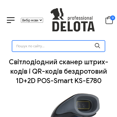
0
Світлодіодний сканер штрих-
кодів і QR-кодів бездротовий
1D+2D POS-Smart KS-E780