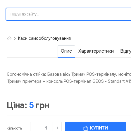
Каси самообслуговування
Опис
Характеристики
Відг
Ергономічна стійка: Базова вісь Тримач POS-терміналу, моні
Тримач принтера + консоль POS-термінал GEOS - Standart 
Ціна:
5
грн
КУПИТИ
Кількість: