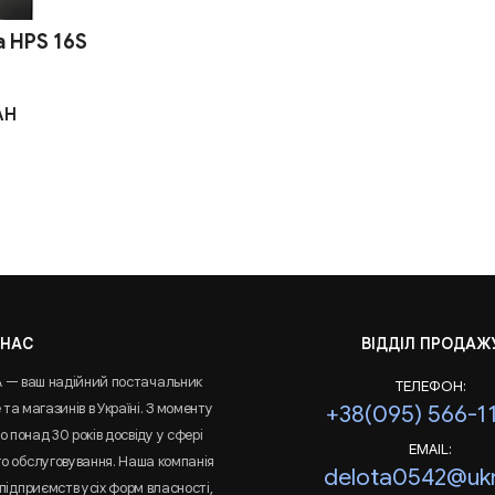
 HPS 16S
AH
 НАС
ВІДДІЛ ПРОДАЖ
A — ваш надійний постачальник
ТЕЛЕФОН:
та магазинів в Україні. З моменту
+38(095) 566-1
 понад 30 років досвіду у сфері
EMAIL:
го обслуговування. Наша компанія
delota0542@ukr
підприємств усіх форм власності,