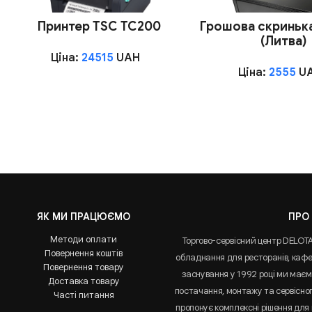
Принтер TSC TC200
Грошова скринька
(Литва)
Ціна:
24515
UAH
Ціна:
2555
U
ЯК МИ ПРАЦЮЄМО
ПРО
Методи оплати
Торгово-сервісний центр DELOT
Повернення коштів
обладнання для ресторанів, кафе 
Повернення товару
заснування у 1992 році ми маємо
Доставка товару
постачання, монтажу та сервісно
Часті питання
пропонує комплексні рішення для 