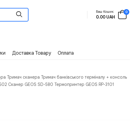
Ваш Кошик:
0
0.00 UAH
уки
Доставка Товару
Оплата
тора Тримач сканера Тримач банківського терміналу + консоль
A1502 Сканер GEOS SD-580 Термопринтер GEOS RP-3101