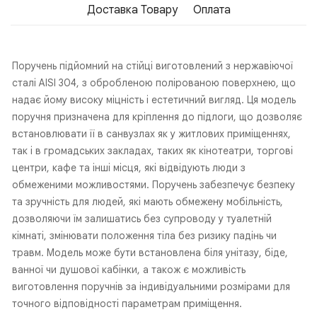
Доставка Товару
Оплата
Поручень підйомний на стійці виготовлений з нержавіючої
сталі AISI 304, з обробленою полірованою поверхнею, що
надає йому високу міцність і естетичний вигляд. Ця модель
поручня призначена для кріплення до підлоги, що дозволяє
встановлювати її в санвузлах як у житлових приміщеннях,
так і в громадських закладах, таких як кінотеатри, торгові
центри, кафе та інші місця, які відвідують люди з
обмеженими можливостями. Поручень забезпечує безпеку
та зручність для людей, які мають обмежену мобільність,
дозволяючи їм залишатись без супроводу у туалетній
кімнаті, змінювати положення тіла без ризику падінь чи
травм. Модель може бути встановлена біля унітазу, біде,
ванної чи душової кабінки, а також є можливість
виготовлення поручнів за індивідуальними розмірами для
точного відповідності параметрам приміщення.