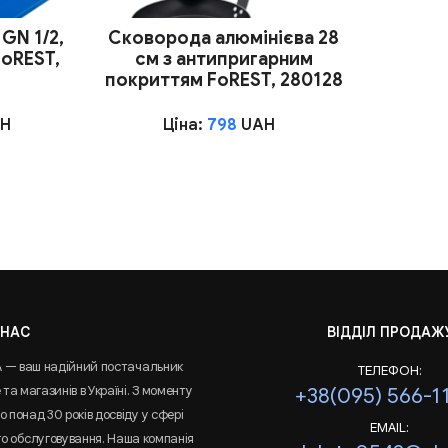
GN 1/2,
Сковорода алюмінієва 28
FoREST,
см з антипригарним
покриттям FoREST, 280128
H
Ціна:
798
UAH
 НАС
ВІДДІЛ ПРОДАЖ
A — ваш надійний постачальник
ТЕЛЕФОН:
та магазинів в Україні. З моменту
+38(095) 566-1
 понад 30 років досвіду у сфері
EMAIL:
го обслуговування. Наша компанія