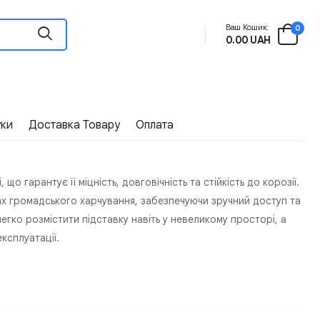
Ваш Кошик:
0
0.00 UAH
уки
Доставка Товару
Оплата
о гарантує її міцність, довговічність та стійкість до корозії.
ах громадського харчування, забезпечуючи зручний доступ та
егко розмістити підставку навіть у невеликому просторі, а
експлуатації.