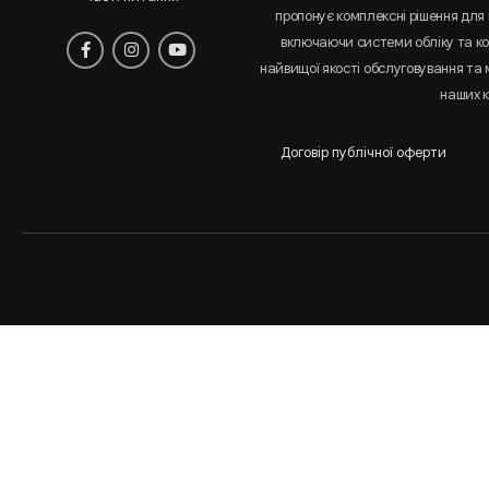
пропонує комплексні рішення для 
включаючи системи обліку та к
найвищої якості обслуговування та
наших к
Договір публічної оферти
Аналіз
і
статистика
сайта