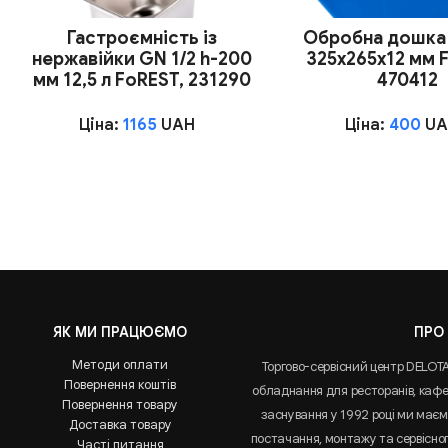
Гастроємність із
Обробна дошка 
нержавійки GN 1/2 h-200
325х265х12 мм 
мм 12,5 л FoREST, 231290
470412
Ціна:
1165
UAH
Ціна:
400
UA
ЯК МИ ПРАЦЮЄМО
ПРО
Методи оплати
Торгово-сервісний центр DELOT
Повернення коштів
обладнання для ресторанів, кафе 
Повернення товару
заснування у 1992 році ми маємо
Доставка товару
постачання, монтажу та сервісно
Часті питання