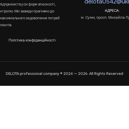
delota0542@ukr
підприємств усіх форм власності,
АДРЕСА:
онтролю. Ми завжди прагнемо до
м. Суми, просп. Михайла Л
 максимального задоволення потреб
лієнтів.
Політика конфіденційності
DELOTA professional company © 2024 — 2026. All Rights Reserved