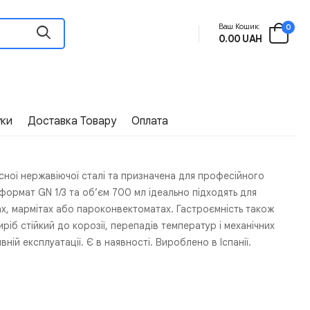
Ваш Кошик:
0
0.00 UAH
уки
Доставка Товару
Оплата
існої нержавіючої сталі та призначена для професійного
ормат GN 1/3 та об’єм 700 мл ідеально підходять для
ах, мармітах або пароконвектоматах. Гастроємність також
іб стійкий до корозії, перепадів температур і механічних
ній експлуатації. Є в наявності. Вироблено в Іспанії.