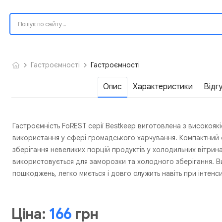
Гастроємності
Гастроємності
Опис
Характеристики
Відг
Гастроємність FoREST серії Bestkeep виготовлена з високояк
використання у сфері громадського харчування. Компактний ф
зберігання невеликих порцій продуктів у холодильних вітрин
використовується для заморозки та холодного зберігання. Вир
пошкоджень, легко миється і довго служить навіть при інтенсив
Ціна:
166
грн