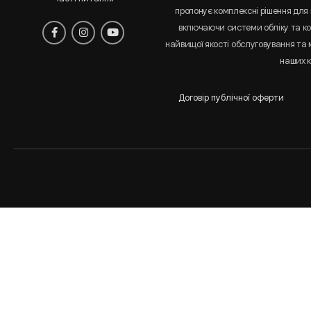
пропонує комплексні рішення для 
включаючи системи обліку та к
найвищої якості обслуговування та
наших к
Договір публічної оферти
Аналіз
і
статистика
сайта