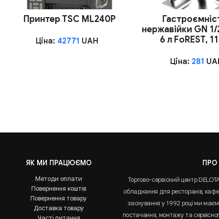
Принтер TSC ML240P
Гастроємніст
нержавійки GN 1/
6 л FoREST, 1
Ціна:
42771
UAH
Ціна:
281
UA
ЯК МИ ПРАЦЮЄМО
ПРО
Методи оплати
Торгово-сервісний центр DELOT
Повернення коштів
обладнання для ресторанів, кафе 
Повернення товару
заснування у 1992 році ми маємо
Доставка товару
постачання, монтажу та сервісно
Часті питання