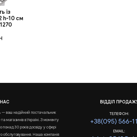
ь із
2 h-10 см
11270
H
 НАС
ВІДДІЛ ПРОДАЖ
A — ваш надійний постачальник
ТЕЛЕФОН:
та магазинів в Україні. З моменту
+38(095) 566-1
 понад 30 років досвіду у сфері
EMAIL:
го обслуговування. Наша компанія