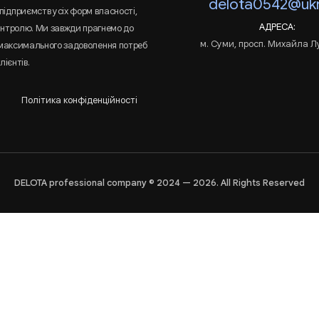
delota0542@ukr
підприємств усіх форм власності,
АДРЕСА:
онтролю. Ми завжди прагнемо до
м. Суми, просп. Михайла Л
 максимального задоволення потреб
лієнтів.
Політика конфіденційності
DELOTA professional company © 2024 — 2026. All Rights Reserved