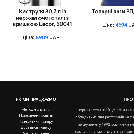
Каструля 30,7 л із
Товарні ваги В
нержавіючої сталі з
кришкою Lacor, 50041
Ціна:
4694
U
Ціна:
8909
UAH
ЯК МИ ПРАЦЮЄМО
ПРО
Методи оплати
Торгово-сервісний центр DELOT
Повернення коштів
обладнання для ресторанів, кафе 
Повернення товару
заснування у 1992 році ми маємо
Доставка товару
постачання, монтажу та сервісно
Часті питання