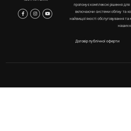
пропонує комплексні рішення для 
включаючи системи обліку та к
найвищої якості обслуговування та
наших к
Договір публічної оферти
Аналіз
і
статистика
сайта