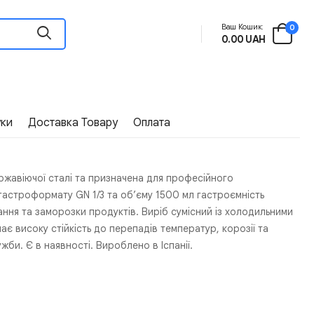
Ваш Кошик:
0
0.00 UAH
уки
Доставка Товару
Оплата
ержавіючої сталі та призначена для професійного
гастроформату GN 1/3 та об’єму 1500 мл гастроємність
ання та заморозки продуктів. Виріб сумісний із холодильними
є високу стійкість до перепадів температур, корозії та
жби. Є в наявності. Вироблено в Іспанії.