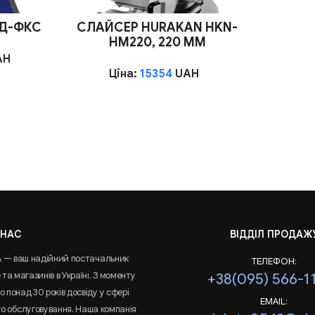
ПД-ФКС
СЛАЙСЕР HURAKAN HKN-
HM220, 220 ММ
AH
Ціна:
15354
UAH
 НАС
ВІДДІЛ ПРОДАЖ
A — ваш надійний постачальник
ТЕЛЕФОН:
та магазинів в Україні. З моменту
+38(095) 566-1
 понад 30 років досвіду у сфері
EMAIL:
го обслуговування. Наша компанія