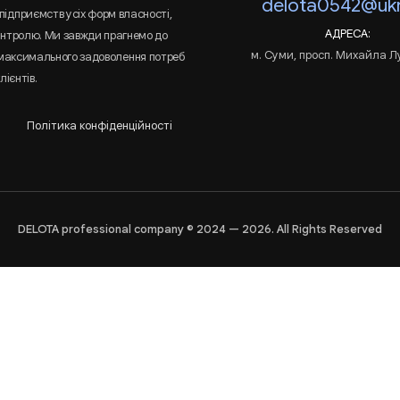
delota0542@ukr
підприємств усіх форм власності,
АДРЕСА:
онтролю. Ми завжди прагнемо до
м. Суми, просп. Михайла Л
 максимального задоволення потреб
лієнтів.
Політика конфіденційності
DELOTA professional company © 2024 — 2026. All Rights Reserved