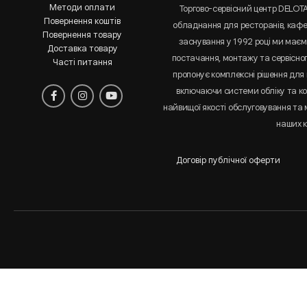
Методи оплати
Торгово-сервісний центр DELOT
Повернення коштів
обладнання для ресторанів, кафе 
Повернення товару
заснування у 1992 році ми маємо
Доставка товару
постачання, монтажу та сервісно
Часті питання
пропонує комплексні рішення для 
включаючи системи обліку та к
найвищої якості обслуговування та
наших к
Договір публічної оферти
Аналіз
і
статистика