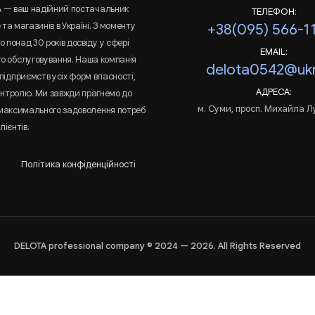
A — ваш надійний постачальник
ТЕЛЕФОН:
та магазинів в Україні. З моменту
+38(095) 566-1
 понад 30 років досвіду у сфері
EMAIL:
го обслуговування. Наша компанія
delota0542@ukr
підприємств усіх форм власності,
АДРЕСА:
онтролю. Ми завжди прагнемо до
м. Суми, просп. Михайла Л
 максимального задоволення потреб
лієнтів.
Політика конфіденційності
DELOTA professional company © 2024 — 2026. All Rights Reserved