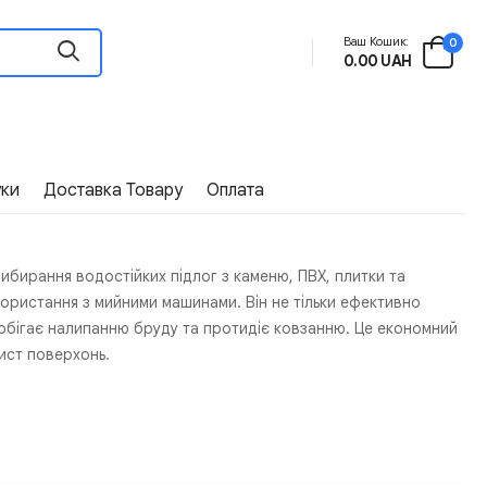
Ваш Кошик:
0
0.00 UAH
уки
Доставка Товару
Оплата
рибирання водостійких підлог з каменю, ПВХ, плитки та
икористання з мийними машинами. Він не тільки ефективно
побігає налипанню бруду та протидіє ковзанню. Це економний
ист поверхонь.