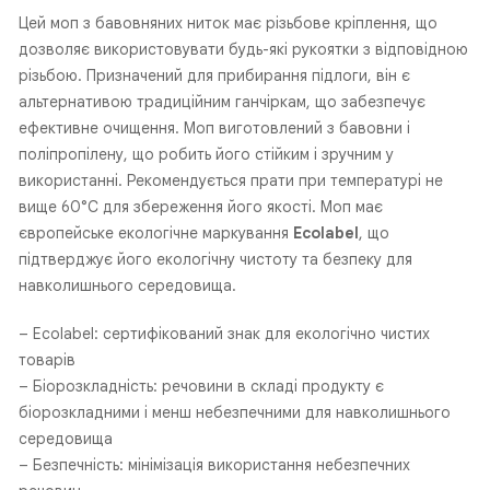
Цей моп з бавовняних ниток має різьбове кріплення, що
дозволяє використовувати будь-які рукоятки з відповідною
різьбою. Призначений для прибирання підлоги, він є
альтернативою традиційним ганчіркам, що забезпечує
ефективне очищення. Моп виготовлений з бавовни і
поліпропілену, що робить його стійким і зручним у
використанні. Рекомендується прати при температурі не
вище 60°С для збереження його якості. Моп має
європейське екологічне маркування
Ecolabel
, що
підтверджує його екологічну чистоту та безпеку для
навколишнього середовища.
– Ecolabel: сертифікований знак для екологічно чистих
товарів
– Біорозкладність: речовини в складі продукту є
біорозкладними і менш небезпечними для навколишнього
середовища
– Безпечність: мінімізація використання небезпечних