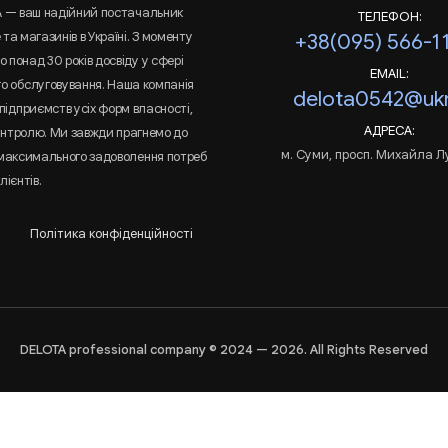
A — ваш надійний постачальник
ТЕЛЕФОН:
та магазинів в Україні. З моменту
+38(095) 566-1
 понад 30 років досвіду у сфері
EMAIL:
го обслуговування. Наша компанія
delota0542@ukr
підприємств усіх форм власності,
АДРЕСА:
онтролю. Ми завжди прагнемо до
м. Суми, просп. Михайла Л
 максимального задоволення потреб
лієнтів.
Політика конфіденційності
DELOTA professional company © 2024 — 2026. All Rights Reserved