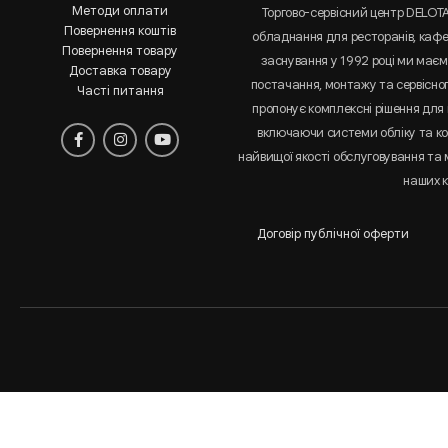
Методи оплати
Торгово-сервісний центр DELOT
Повернення коштів
обладнання для ресторанів, кафе 
Повернення товару
заснування у 1992 році ми маємо
Доставка товару
постачання, монтажу та сервісно
Часті питання
пропонує комплексні рішення для 
включаючи системи обліку та к
найвищої якості обслуговування та
наших к
Договір публічної оферти
Аналіз
і
статистика