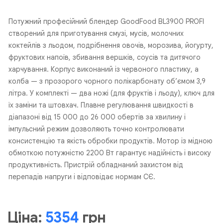
Потужний професійний блендер GoodFood BL3900 PROFI
створений для приготування смузі, мусів, молочних
коктейлів з льодом, подрібнення овочів, морозива, йогурту,
фруктових напоїв, збивання вершків, соусів та дитячого
харчування. Корпус виконаний із червоного пластику, а
колба — з прозорого чорного полікарбонату об’ємом 3,9
літра. У комплекті — два ножі (для фруктів і льоду), ключ для
їх заміни та штовхач. Плавне регулювання швидкості в
діапазоні від 15 000 до 26 000 обертів за хвилину і
імпульсний режим дозволяють точно контролювати
консистенцію та якість обробки продуктів. Мотор із мідною
обмоткою потужністю 2200 Вт гарантує надійність і високу
продуктивність. Пристрій обладнаний захистом від
перепадів напруги і відповідає нормам СЄ.
Ціна:
5354
грн