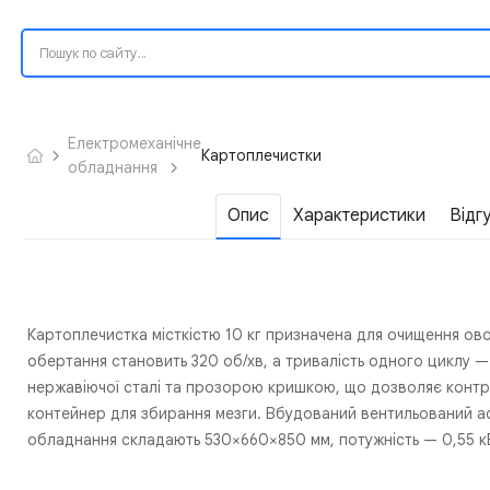
Електромеханічне
Картоплечистки
обладнання
Опис
Характеристики
Відг
Картоплечистка місткістю 10 кг призначена для очищення овоч
обертання становить 320 об/хв, а тривалість одного циклу —
нержавіючої сталі та прозорою кришкою, що дозволяє контр
контейнер для збирання мезги. Вбудований вентильований а
обладнання складають 530×660×850 мм, потужність — 0,55 кВт