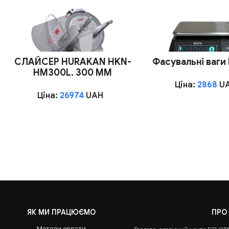
СЛАЙСЕР HURAKAN HKN-
Фасувальні ваги
HM300L. 300 ММ
Ціна:
2868
U
Ціна:
26974
UAH
ЯК МИ ПРАЦЮЄМО
ПРО
Методи оплати