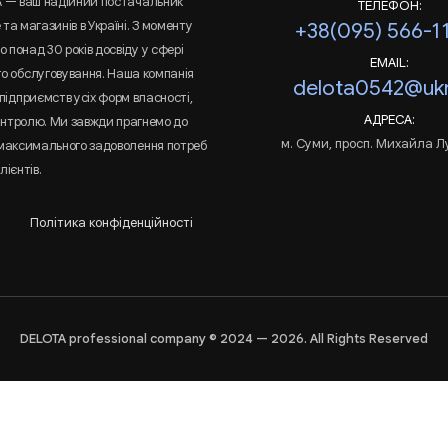
A — ваш надійний постачальник
ТЕЛЕФОН:
та магазинів в Україні. З моменту
+38(095) 566-1
 понад 30 років досвіду у сфері
EMAIL:
го обслуговування. Наша компанія
delota0542@ukr
підприємств усіх форм власності,
АДРЕСА:
онтролю. Ми завжди прагнемо до
м. Суми, просп. Михайла Л
 максимального задоволення потреб
лієнтів.
Політика конфіденційності
DELOTA professional company © 2024 — 2026. All Rights Reserved