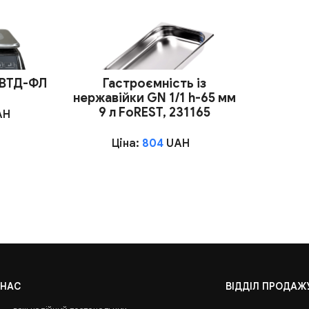
 ВТД-ФЛ
Гастроємність із
нержавійки GN 1/1 h-65 мм
9 л FoREST, 231165
AH
Ціна:
804
UAH
 НАС
ВІДДІЛ ПРОДАЖ