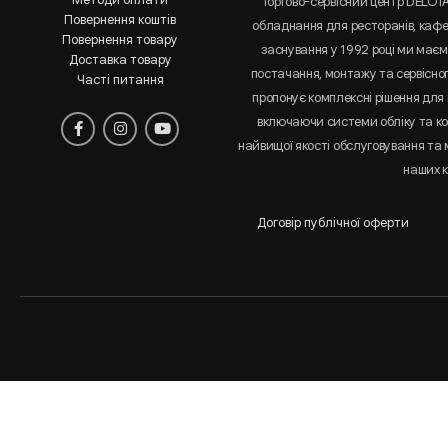
Торгово-сервісний центр DELOT
Повернення коштів
обладнання для ресторанів, кафе 
Повернення товару
заснування у 1992 році ми маємо
Доставка товару
постачання, монтажу та сервісно
Часті питання
пропонує комплексні рішення для 
включаючи системи обліку та к
найвищої якості обслуговування та
наших к
Договір публічної оферти
Аналіз
і
статистика