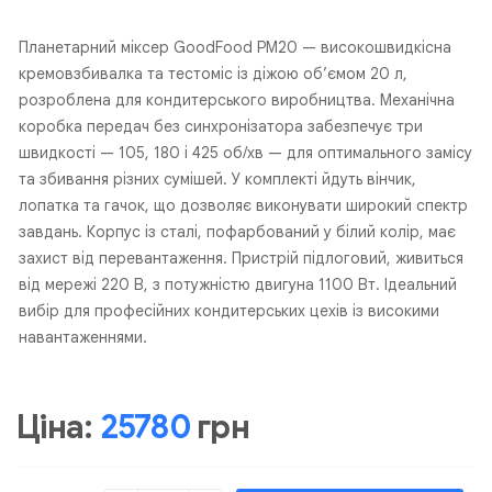
Планетарний міксер GoodFood PM20 — високошвидкісна
кремовзбивалка та тестоміс із діжою об’ємом 20 л,
розроблена для кондитерського виробництва. Механічна
коробка передач без синхронізатора забезпечує три
швидкості — 105, 180 і 425 об/хв — для оптимального замісу
та збивання різних сумішей. У комплекті йдуть вінчик,
лопатка та гачок, що дозволяє виконувати широкий спектр
завдань. Корпус із сталі, пофарбований у білий колір, має
захист від перевантаження. Пристрій підлоговий, живиться
від мережі 220 В, з потужністю двигуна 1100 Вт. Ідеальний
вибір для професійних кондитерських цехів із високими
навантаженнями.
Ціна:
25780
грн