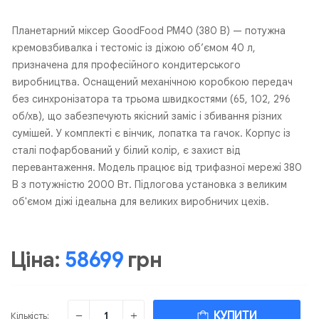
Планетарний міксер GoodFood PM40 (380 В) — потужна
кремовзбивалка і тестоміс із діжою об’ємом 40 л,
призначена для професійного кондитерського
виробництва. Оснащений механічною коробкою передач
без синхронізатора та трьома швидкостями (65, 102, 296
об/хв), що забезпечують якісний заміс і збивання різних
сумішей. У комплекті є вінчик, лопатка та гачок. Корпус із
сталі пофарбований у білий колір, є захист від
перевантаження. Модель працює від трифазної мережі 380
В з потужністю 2000 Вт. Підлогова установка з великим
об'ємом діжі ідеальна для великих виробничих цехів.
Ціна:
58699
грн
КУПИТИ
Кількість: