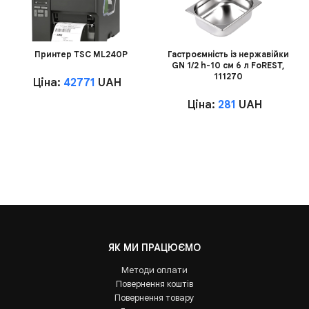
Принтер TSC ML240P
Гастроємність із нержавійки
GN 1/2 h-10 см 6 л FoREST,
111270
Ціна:
42771
UAH
Ціна:
281
UAH
ЯК МИ ПРАЦЮЄМО
Методи оплати
Повернення коштів
Повернення товару