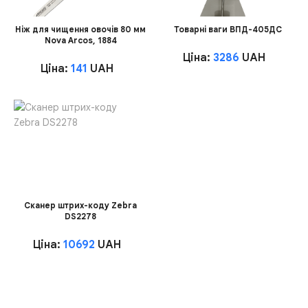
Ніж для чищення овочів 80 мм
Товарні ваги ВПД-405ДС
Nova Arcos, 1884
Ціна:
3286
UAH
Ціна:
141
UAH
Сканер штрих-коду Zebra
DS2278
Ціна:
10692
UAH