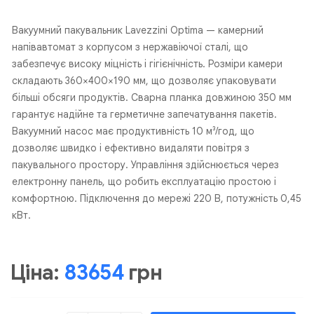
Вакуумний пакувальник Lavezzini Optima — камерний
напівавтомат з корпусом з нержавіючої сталі, що
забезпечує високу міцність і гігієнічність. Розміри камери
складають 360×400×190 мм, що дозволяє упаковувати
більші обсяги продуктів. Сварна планка довжиною 350 мм
гарантує надійне та герметичне запечатування пакетів.
Вакуумний насос має продуктивність 10 м³/год, що
дозволяє швидко і ефективно видаляти повітря з
пакувального простору. Управління здійснюється через
електронну панель, що робить експлуатацію простою і
комфортною. Підключення до мережі 220 В, потужність 0,45
кВт.
Ціна:
83654
грн