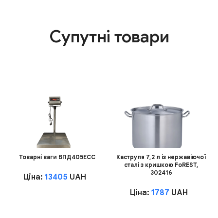
Супутні товари
Товарні ваги ВПД405ЕСС
Каструля 7,2 л із нержавіючої
сталі з кришкою FoREST,
302416
Ціна:
13405
UAH
Ціна:
1787
UAH