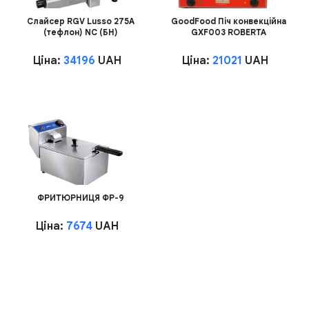
Слайсер RGV Lusso 275A
GoodFood Піч конвекційна
(тефлон) NC (БН)
GXF003 ROBERTA
Ціна:
34196
UAH
Ціна:
21021
UAH
ФРИТЮРНИЦЯ ФР-9
Ціна:
7674
UAH