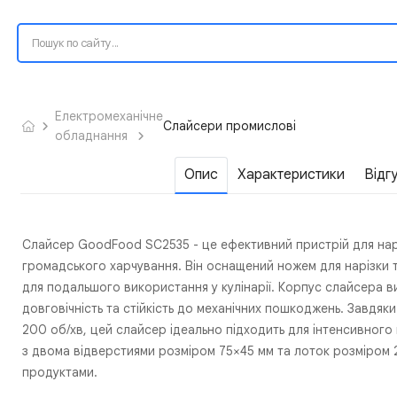
Електромеханічне
Слайсери промислові
обладнання
Опис
Характеристики
Відг
Слайсер GoodFood SC2535 - це ефективний пристрій для наріз
громадського харчування. Він оснащений ножем для нарізки т
для подальшого використання у кулінарії. Корпус слайсера в
довговічність та стійкість до механічних пошкоджень. Завдяк
200 об/хв, цей слайсер ідеально підходить для інтенсивного
з двома відверстиями розміром 75×45 мм та лоток розміром 
продуктами.