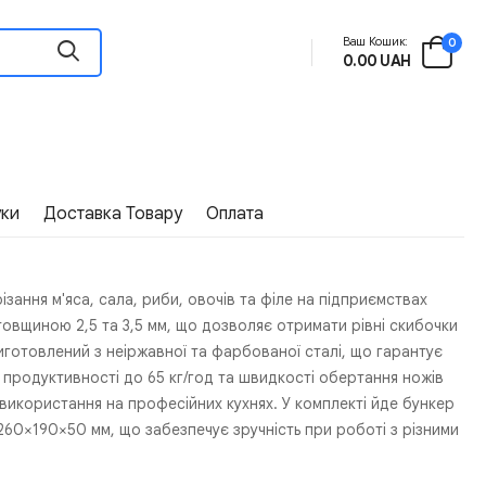
Ваш Кошик:
0
0.00 UAH
уки
Доставка Товару
Оплата
ання м'яса, сала, риби, овочів та філе на підприємствах
овщиною 2,5 та 3,5 мм, що дозволяє отримати рівні скибочки
иготовлений з неіржавної та фарбованої сталі, що гарантує
и продуктивності до 65 кг/год та швидкості обертання ножів
 використання на професійних кухнях. У комплекті йде бункер
260×190×50 мм, що забезпечує зручність при роботі з різними