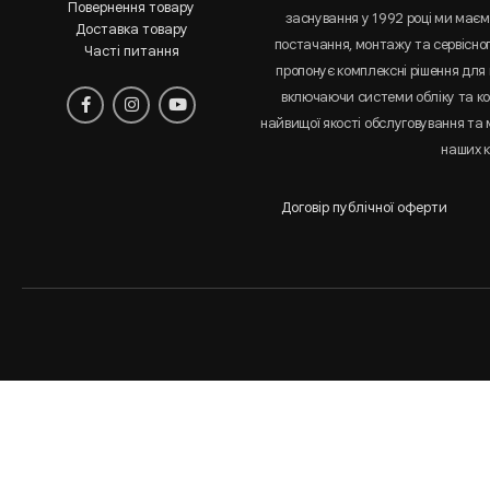
Повернення товару
заснування у 1992 році ми маємо
Доставка товару
постачання, монтажу та сервісно
Часті питання
пропонує комплексні рішення для 
включаючи системи обліку та к
найвищої якості обслуговування та
наших к
Договір публічної оферти
Аналіз
і
статистика
сайта