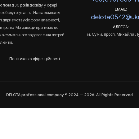
 понад 30 років досвіду у сфері
EMAIL:
го обслуговування. Наша компанія
delota0542@ukr
підприємств усіх форм власності,
АДРЕСА:
онтролю. Ми завжди прагнемо до
м. Суми, просп. Михайла Л
 максимального задоволення потреб
лієнтів.
Політика конфіденційності
DELOTA professional company © 2024 — 2026. All Rights Reserved