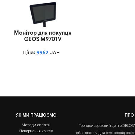
Монітор для покупця
GEOS M9701V
Ціна:
9962
UAH
ЯК МИ ПРАЦЮЄМО
ПРО
Методи оплати
Торгово-сервісний центр DELOT
Повернення коштів
обладнання для ресторанів, кафе 