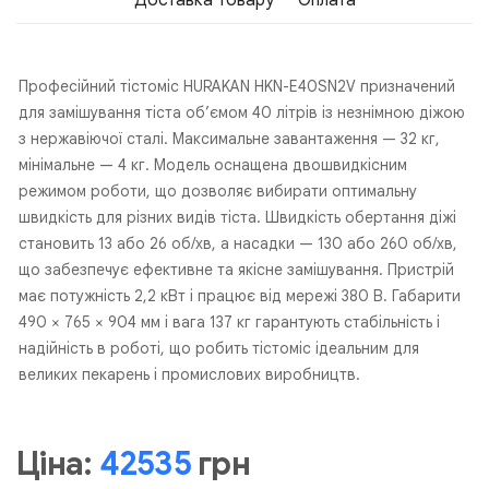
Доставка Товару
Оплата
Професійний тістоміс HURAKAN HKN-E40SN2V призначений
для замішування тіста об’ємом 40 літрів із незнімною діжою
з нержавіючої сталі. Максимальне завантаження — 32 кг,
мінімальне — 4 кг. Модель оснащена двошвидкісним
режимом роботи, що дозволяє вибирати оптимальну
швидкість для різних видів тіста. Швидкість обертання діжі
становить 13 або 26 об/хв, а насадки — 130 або 260 об/хв,
що забезпечує ефективне та якісне замішування. Пристрій
має потужність 2,2 кВт і працює від мережі 380 В. Габарити
490 × 765 × 904 мм і вага 137 кг гарантують стабільність і
надійність в роботі, що робить тістоміс ідеальним для
великих пекарень і промислових виробництв.
Ціна:
42535
грн