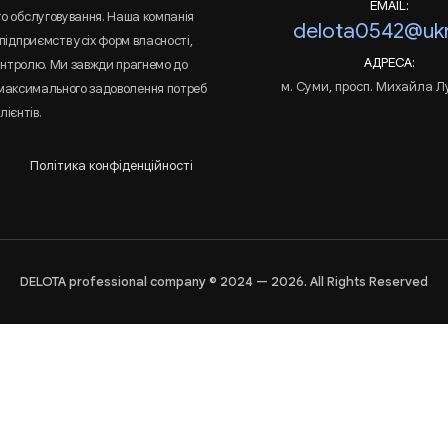
EMAIL:
го обслуговування. Наша компанія
delota0542@ukr
підприємств усіх форм власності,
АДРЕСА:
онтролю. Ми завжди прагнемо до
м. Суми, просп. Михайла Л
 максимального задоволення потреб
лієнтів.
Політика конфіденційності
DELOTA professional company © 2024 — 2026. All Rights Reserved