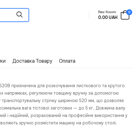
Ваш Кошик:
0
0.00 UAH
уки
Доставка Товару
Оплата
520B призначена для розкочування листкового та крутого
двох напрямках, регулюючи товщину вручну за допомогою
у транспортувальну стрічку шириною 520 мм, що дозволяє
симальна вага тістової заготовки — до 5 кг. Довжина валу
ний і надійний, розрахований на професійне використання у
зволяють зручно розмістити машину на робочому столі.