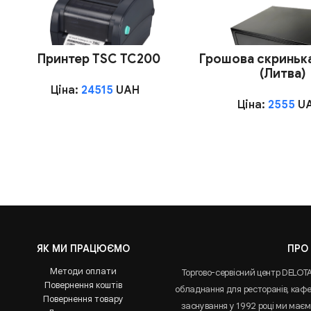
Принтер TSC TC200
Грошова скринька
(Литва)
Ціна:
24515
UAH
Ціна:
2555
U
ЯК МИ ПРАЦЮЄМО
ПРО
Методи оплати
Торгово-сервісний центр DELOT
Повернення коштів
обладнання для ресторанів, кафе 
Повернення товару
заснування у 1992 році ми маємо