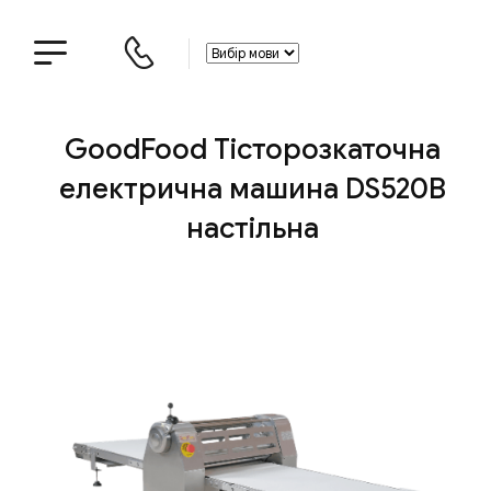
GoodFood Тісторозкаточна
електрична машина DS520B
настільна