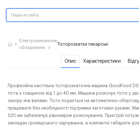
Електромеханічне
Тісторозкатки пекарські
обладнання
Опис
Характеристики
Відг
Професійна настільна тісторозкаточна машина GoodFood DS
тіста з товщиною від 1 до 40 мм. Машина розкочує тісто у 
зазору між валами. Тісто подається на автоматично обертов
працювати без необхідності підтримки заготовки руками. Мак
520 мм забезпечує рівномірне розкочування. Пристрій потуж
закладах громадського харчування, а компактні габарити до