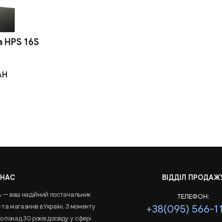
 HPS 16S
AH
 НАС
ВІДДІЛ ПРОДАЖ
A — ваш надійний постачальник
ТЕЛЕФОН:
та магазинів в Україні. З моменту
+38(095) 566-1
 понад 30 років досвіду у сфері