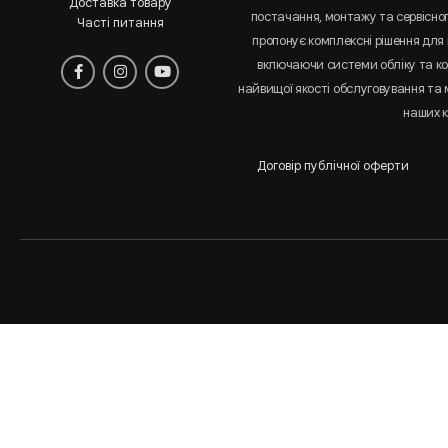
Доставка товару
постачання, монтажу та сервісно
Часті питання
пропонує комплексні рішення для 
включаючи системи обліку та к
найвищої якості обслуговування та
наших к
Договір публічної оферти
Аналіз
і
статистика
сайта