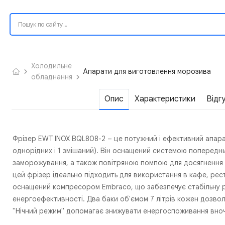
Холодильне
Апарати для виготовлення морозива
обладнання
Опис
Характеристики
Відг
Фрізер EWT INOX BQL808-2 – це потужний і ефективний апара
однорідних і 1 змішаний). Він оснащений системою попередн
заморожування, а також повітряною помпою для досягнення ід
цей фрізер ідеально підходить для використання в кафе, рест
оснащений компресором Embraco, що забезпечує стабільну р
енергоефективності. Два баки об'ємом 7 літрів кожен дозвол
"Нічний режим" допомагає знижувати енергоспоживання вноч