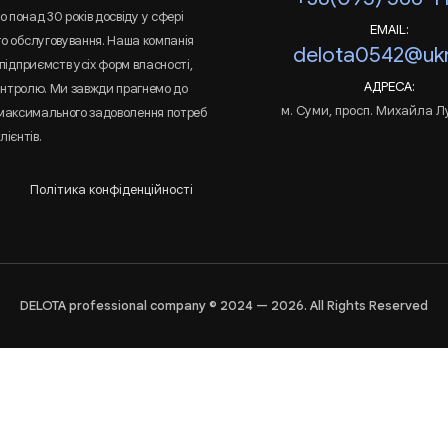
 понад 30 років досвіду у сфері
EMAIL:
го обслуговування. Наша компанія
delota0542@ukr
підприємств усіх форм власності,
АДРЕСА:
онтролю. Ми завжди прагнемо до
м. Суми, просп. Михайла Л
 максимального задоволення потреб
лієнтів.
Політика конфіденційності
DELOTA professional company © 2024 — 2026. All Rights Reserved