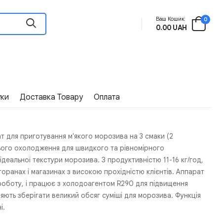
Ваш Кошик:
0
0.00 UAH
уки
Доставка Товару
Оплата
т для приготування м'якого морозива на 3 смаки (2
ього охолодження для швидкого та рівномірного
еальної текстури морозива. З продуктивністю 11-16 кг/год,
оранах і магазинах з високою прохідністю клієнтів. Аппарат
оботу, і працює з холодоагентом R290 для підвищення
яють зберігати великий обсяг суміші для морозива. Функція
і.