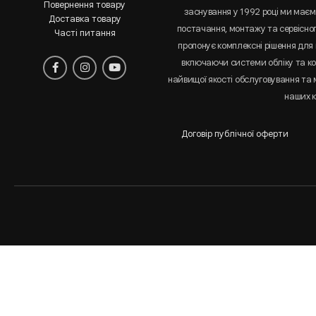
Повернення товару
заснування у 1992 році ми маємо
Доставка товару
постачання, монтажу та сервісно
Часті питання
пропонує комплексні рішення для 
включаючи системи обліку та к
найвищої якості обслуговування та
наших к
Договір публічної оферти
Аналіз
і
статистика
сайта