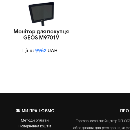
Монітор для покупця
GEOS M9701V
Ціна:
9962
UAH
ЯК МИ ПРАЦЮЄМО
ПРО
Методи оплати
Торгово-сервісний центр DELOT
Повернення коштів
обладнання для ресторанів, кафе 