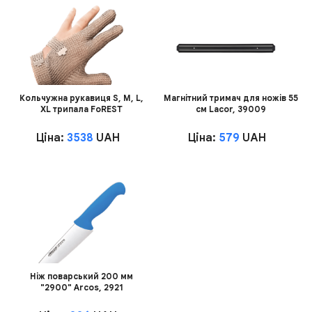
Кольчужна рукавиця S, M, L,
Магнітний тримач для ножів 55
XL трипала FoREST
см Lacor, 39009
Ціна:
3538
UAH
Ціна:
579
UAH
Ніж поварський 200 мм
"2900" Arcos, 2921