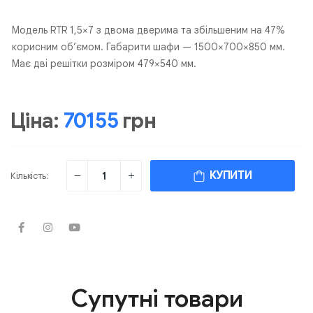
Модель RTR 1,5×7 з двома дверима та збільшеним на 47%
корисним об’ємом. Габарити шафи — 1500×700×850 мм.
Має дві решітки розміром 479×540 мм.
Ціна:
70155
грн
КУПИТИ
Кількість:
Супутні товари