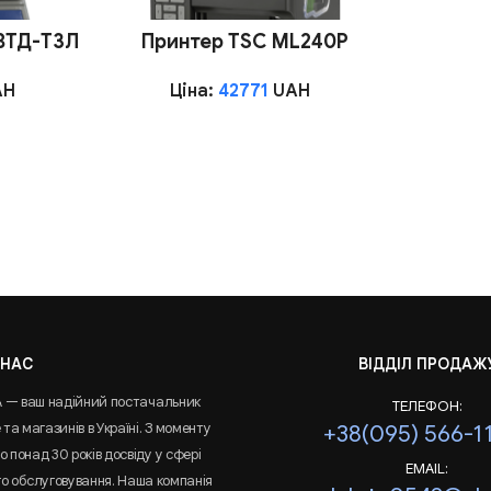
 ВТД-Т3Л
Принтер TSC ML240P
AH
Ціна:
42771
UAH
 НАС
ВІДДІЛ ПРОДАЖ
A — ваш надійний постачальник
ТЕЛЕФОН:
та магазинів в Україні. З моменту
+38(095) 566-1
 понад 30 років досвіду у сфері
EMAIL:
го обслуговування. Наша компанія