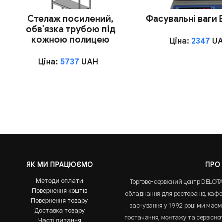
Стелаж посилений,
Фасувальні ваги
обв'язка трубою під
кожною полицею
Ціна:
2347
U
Ціна:
5737
UAH
ЯК МИ ПРАЦЮЄМО
ПРО
Методи оплати
Торгово-сервісний центр DELOT
Повернення коштів
обладнання для ресторанів, кафе 
Повернення товару
заснування у 1992 році ми маємо
Доставка товару
постачання, монтажу та сервісно
Часті питання