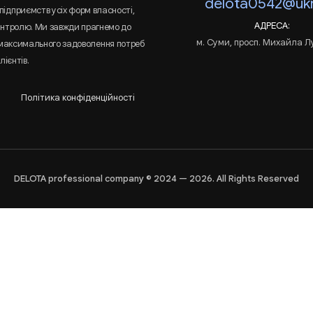
delota0542@ukr
підприємств усіх форм власності,
АДРЕСА:
онтролю. Ми завжди прагнемо до
м. Суми, просп. Михайла Л
 максимального задоволення потреб
лієнтів.
Політика конфіденційності
DELOTA professional company © 2024 — 2026. All Rights Reserved