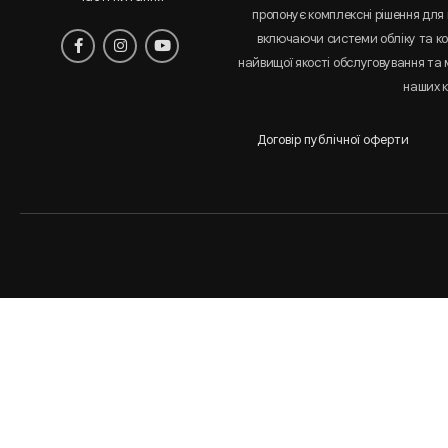
пропонує комплексні рішення для 
включаючи системи обліку та к
найвищої якості обслуговування та
наших к
Договір публічної оферти
Аналіз
і
статистика
сайта