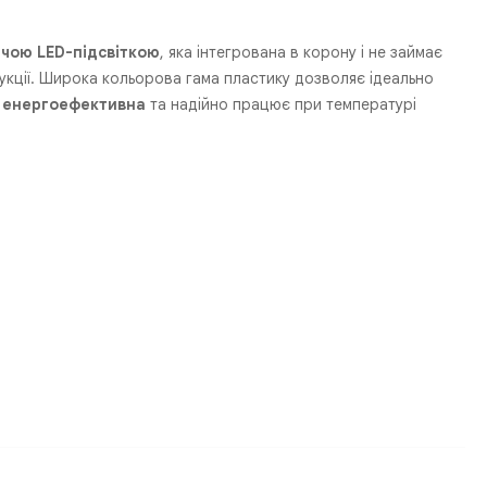
чою LED-підсвіткою
, яка інтегрована в корону і не займає
ції. Широка кольорова гама пластику дозволяє ідеально
я
енергоефективна
та надійно працює при температурі