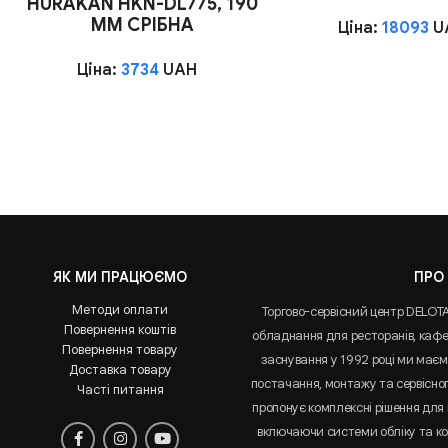
HURAKAN HKN-DL775, 190
ММ СРІБНА
Ціна:
18093
U
Ціна:
3734
UAH
ЯК МИ ПРАЦЮЄМО
ПРО
Методи оплати
Торгово-сервісний центр DELOT
Повернення коштів
обладнання для ресторанів, кафе 
Повернення товару
заснування у 1992 році ми маємо
Доставка товару
постачання, монтажу та сервісно
Часті питання
пропонує комплексні рішення для 
включаючи системи обліку та к