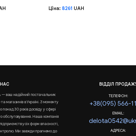
AH
Ціна:
8261
UAH
 НАС
ВІДДІЛ ПРОДАЖ
A — ваш надійний постачальник
ТЕЛЕФОН:
та магазинів в Україні. З моменту
+38(095) 566-1
 понад 30 років досвіду у сфері
EMAIL:
го обслуговування. Наша компанія
delota0542@ukr
підприємств усіх форм власності,
АДРЕСА:
онтролю. Ми завжди прагнемо до