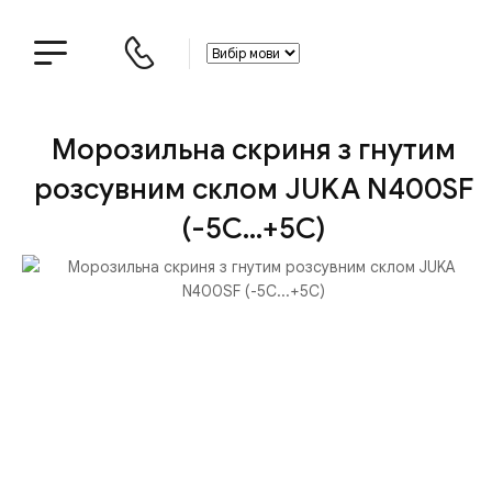
Морозильна скриня з гнутим
розсувним склом JUKA N400SF
(-5С...+5С)