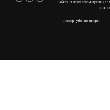
найвищої якості обслуговування та
наших к
Договір публічної оферти
Аналіз
і
статистика
сайта