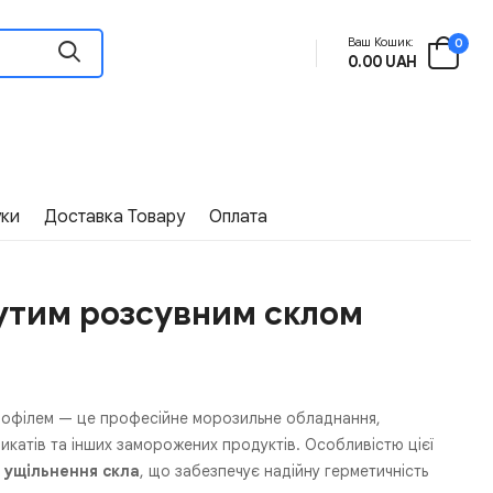
Ваш Кошик:
0
0.00 UAH
уки
Доставка Товару
Оплата
нутим розсувним склом
рофілем — це професійне морозильне обладнання,
рикатів та інших заморожених продуктів. Особливістю цієї
 ущільнення скла
, що забезпечує надійну герметичність