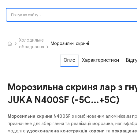
Холодильне
Морозильні скрині
обладнання
Опис
Характеристики
Відг
Морозильна скриня лар з г
JUKA N400SF (-5С...+5С)
Морозильна скриня
N400SF
з комбінованим алюмінієвим п
призначене для зберігання та реалізації морозива, напівфаб
моделі є
удосконалена конструкція корони
та
покращене