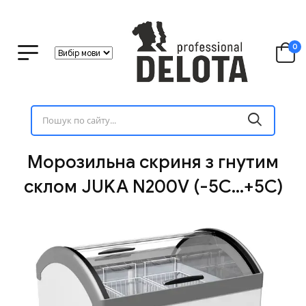
0
Морозильна скриня з гнутим
склом JUKA N200V (-5С...+5С)