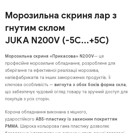
Морозильна скриня лар з
гнутим склом
JUKA N200V (-5С...+5С)
Морозильна скриня «Прикасова»
N200V
— це
професійне морозильне обладнання, розроблене для
зберігання та ефективної реалізації морозива,
напівфабрикатів та інших заморожених продуктів.
Її
ключова особливість —
вигнута з обох боків форма скла
,
що забезпечує чудовий огляд товару та зручний доступ для
покупців з усіх сторін.
Корона обладнання виконана з міцного,
ударостійкого
ABS-пластику із захисним покриттям
РММА
. Широка кольорова гама пластику дозволяє