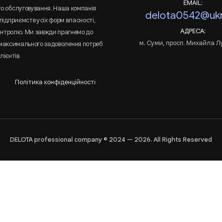
EMAIL:
го обслуговування. Наша компанія
delota0542@ukr
підприємств усіх форм власності,
АДРЕСА:
онтролю. Ми завжди прагнемо до
м. Суми, просп. Михайла Л
 максимального задоволення потреб
лієнтів.
Політика конфіденційності
DELOTA professional company © 2024 — 2026. All Rights Reserved