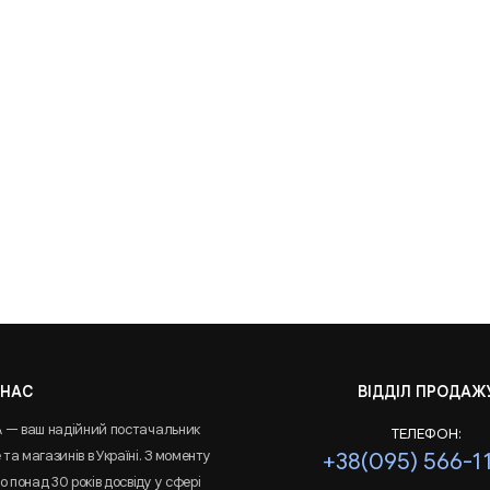
 НАС
ВІДДІЛ ПРОДАЖ
A — ваш надійний постачальник
ТЕЛЕФОН:
та магазинів в Україні. З моменту
+38(095) 566-1
 понад 30 років досвіду у сфері