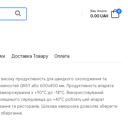
Ваш Кошик:
0
0.00 UAH
уки
Доставка Товару
Оплата
 високу продуктивність для швидкого охолодження та
роємностей GN1/1 або 600x400 мм. Продуктивність апарата
я заморожування з +90°C до -18°C. Використовуваний
вколишнього середовища до +43°C роблять цей апарат
ування та ресторанів. Шокова заморозка дозволяє зберегти
 зберігання.