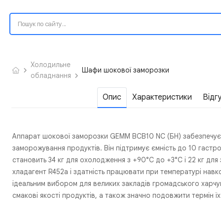
Холодильне
Шафи шокової заморозки
обладнання
Опис
Характеристики
Відг
Аппарат шокової заморозки GEMM BCB10 NC (БН) забезпечує
заморожування продуктів. Він підтримує ємність до 10 гаст
становить 34 кг для охолодження з +90°C до +3°C і 22 кг дл
хладагент R452a і здатність працювати при температурі на
ідеальним вибором для великих закладів громадського харч
смакові якості продуктів, а також значно подовжити термін їх