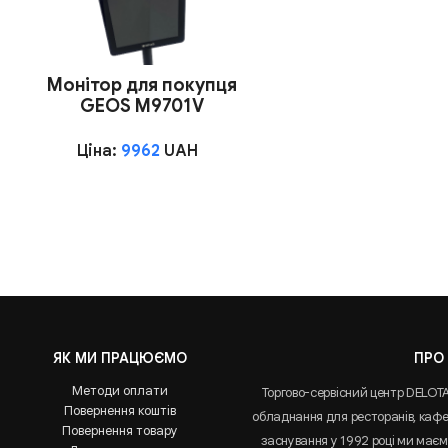
Монітор для покупця
GEOS M9701V
Ціна:
9962
UAH
ЯК МИ ПРАЦЮЄМО
ПРО
Методи оплати
Торгово-сервісний центр DELOT
Повернення коштів
обладнання для ресторанів, кафе 
Повернення товару
заснування у 1992 році ми маємо