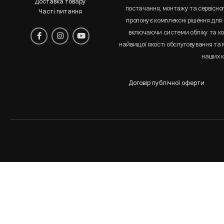
Доставка товару
постачання, монтажу та сервісно
Часті питання
пропонує комплексні рішення для 
включаючи системи обліку та к
найвищої якості обслуговування та
наших к
Договір публічної оферти
Аналіз
і
статистика
сайта