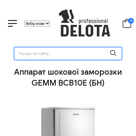
0
Аппарат шокової заморозки
GEMM BCB10E (БН)