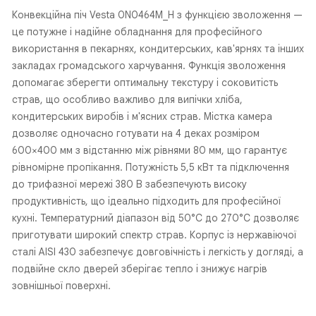
Конвекційна піч Vesta 0N0464M_H з функцією зволоження —
це потужне і надійне обладнання для професійного
використання в пекарнях, кондитерських, кав'ярнях та інших
закладах громадського харчування. Функція зволоження
допомагає зберегти оптимальну текстуру і соковитість
страв, що особливо важливо для випічки хліба,
кондитерських виробів і м'ясних страв. Містка камера
дозволяє одночасно готувати на 4 деках розміром
600×400 мм з відстанню між рівнями 80 мм, що гарантує
рівномірне пропікання. Потужність 5,5 кВт та підключення
до трифазної мережі 380 В забезпечують високу
продуктивність, що ідеально підходить для професійної
кухні. Температурний діапазон від 50°C до 270°C дозволяє
приготувати широкий спектр страв. Корпус із нержавіючої
сталі AISI 430 забезпечує довговічність і легкість у догляді, а
подвійне скло дверей зберігає тепло і знижує нагрів
зовнішньої поверхні.