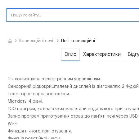
Конвекційні печі
Печі конвекційні
Опис
Характеристики
Відг
Піч конвекційна з електронним управлінням.
Сенсорний рідкокришталевий дисплей із діагоналлю 2.4-дюй
Інжекторне парозволоження.
Місткість: 4 рівні.
100 програм, кожна з яких має етапи подальшого приготува
Запис програм приготування страв до пам’яті печі через USB
Wi-Fi
Функція нічного приготування.
Функція розстійної шафи