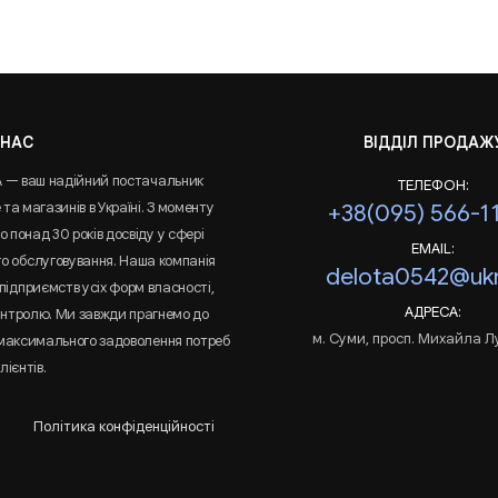
 НАС
ВІДДІЛ ПРОДАЖ
A — ваш надійний постачальник
ТЕЛЕФОН:
та магазинів в Україні. З моменту
+38(095) 566-1
 понад 30 років досвіду у сфері
EMAIL:
го обслуговування. Наша компанія
delota0542@ukr
підприємств усіх форм власності,
АДРЕСА:
онтролю. Ми завжди прагнемо до
м. Суми, просп. Михайла Л
 максимального задоволення потреб
лієнтів.
Політика конфіденційності