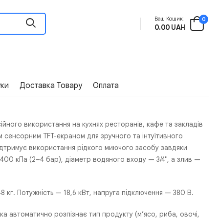
Ваш Кошик:
0
0.00 UAH
уки
Доставка Товару
Оплата
ійного використання на кухнях ресторанів, кафе та закладів
 сенсорним TFT-екраном для зручного та інтуїтивного
підтримує використання рідкого миючого засобу завдяки
400 кПа (2–4 бар), діаметр водяного входу — 3/4'', а злив —
8 кг. Потужність — 18,6 кВт, напруга підключення — 380 В.
а автоматично розпізнає тип продукту (м’ясо, риба, овочі,