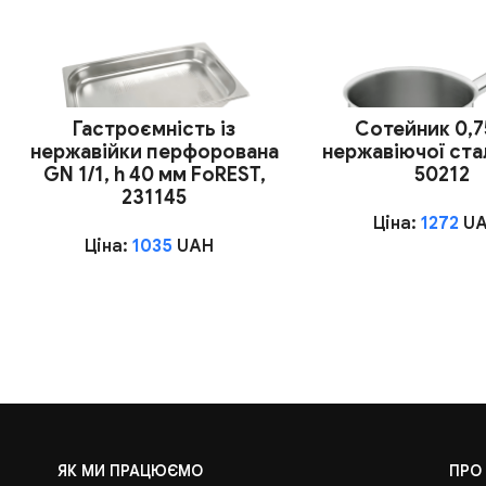
Гастроємність із
Сотейник 0,75
нержавійки перфорована
нержавіючої стал
GN 1/1, h 40 мм FoREST,
50212
231145
Ціна:
1272
U
Ціна:
1035
UAH
ЯК МИ ПРАЦЮЄМО
ПРО