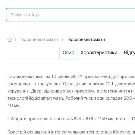
Пароконвектомати
Пароконвектомати
Опис
Характеристики
Відг
Пароконвектомат на 10 рівнів GN 1/1 призначений для профес
громадського харчування. Оснащений великим 10,1-дюймовим
керування. Двері відкриваються праворуч, а система миття 
технології liquid smart wash. Робочий тиск води складає 200–
40 мм.
Габарити пристрою становлять 824 × 898 × 1150 мм, вага — 14
Пристрій оснащений інтелектуальною технологією iCooking, як