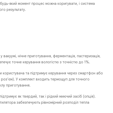
 будь-який момент процес можна коригувати, і система
го результату.
 вакуумі, нічне приготування, ферментація, пастеризація,
езпечує точне керування вологістю з точністю до 1%.
чки користувача та підтримує керування через смартфон або
 роз’єм). У комплект входить термощуп для точного
клу приготування.
дтримує як твердий, так і рідкий миючий засіб (опція).
нтилятора забезпечують рівномірний розподіл тепла