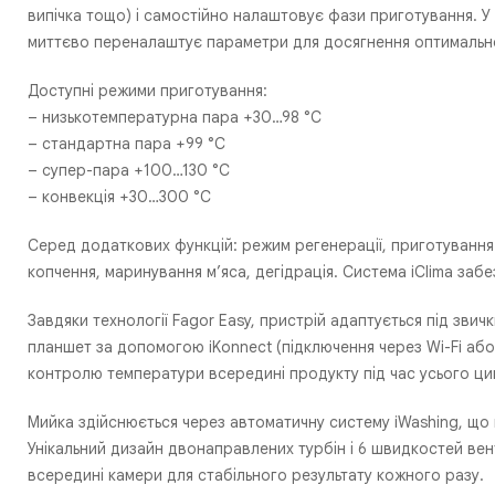
випічка тощо) і самостійно налаштовує фази приготування. У
миттєво переналаштує параметри для досягнення оптимально
Доступні режими приготування:
– низькотемпературна пара +30…98 °С
– стандартна пара +99 °С
– супер-пара +100…130 °С
– конвекція +30…300 °С
Серед додаткових функцій: режим регенерації, приготування у
копчення, маринування м’яса, дегідрація. Система iClima заб
Завдяки технології Fagor Easy, пристрій адаптується під зви
планшет за допомогою iKonnect (підключення через Wi-Fi або
контролю температури всередині продукту під час усього ци
Мийка здійснюється через автоматичну систему iWashing, що пі
Унікальний дизайн двонаправлених турбін і 6 швидкостей ве
всередині камери для стабільного результату кожного разу.