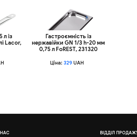
 л із
Гастроємність із
і Lacor,
нержавійки GN 1/3 h-20 мм
0,75 л FoREST, 231320
AH
Ціна:
329
UAH
 НАС
ВІДДІЛ ПРОДАЖ