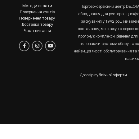
Методи оплати
Торгово-сервісний центр DELOT
Повернення коштів
обладнання для ресторанів, кафе 
Повернення товару
заснування у 1992 році ми маємо
Доставка товару
постачання, монтажу та сервісно
Часті питання
пропонує комплексні рішення для 
включаючи системи обліку та к
найвищої якості обслуговування та
наших к
Договір публічної оферти
Аналіз
і