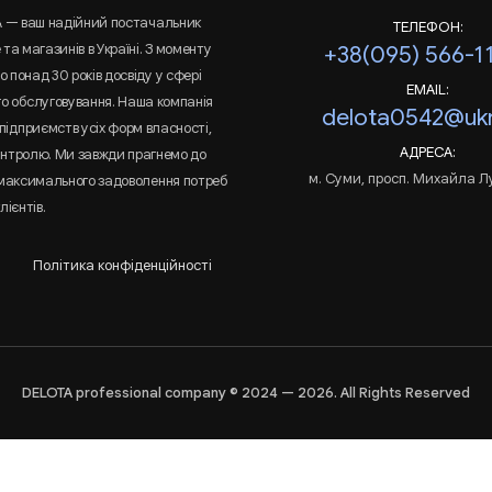
A — ваш надійний постачальник
ТЕЛЕФОН:
та магазинів в Україні. З моменту
+38(095) 566-1
 понад 30 років досвіду у сфері
EMAIL:
го обслуговування. Наша компанія
delota0542@ukr
підприємств усіх форм власності,
АДРЕСА:
онтролю. Ми завжди прагнемо до
м. Суми, просп. Михайла Л
 максимального задоволення потреб
лієнтів.
Політика конфіденційності
DELOTA professional company © 2024 — 2026. All Rights Reserved