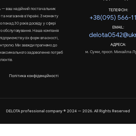
A — ваш надійний постачальник
ТЕЛЕФОН:
та магазинів в Україні. З моменту
+38(095) 566-1
 понад 30 років досвіду у сфері
EMAIL:
го обслуговування. Наша компанія
delota0542@ukr
підприємств усіх форм власності,
АДРЕСА:
онтролю. Ми завжди прагнемо до
м. Суми, просп. Михайла Л
 максимального задоволення потреб
лієнтів.
Політика конфіденційності
DELOTA professional company © 2024 — 2026. All Rights Reserved