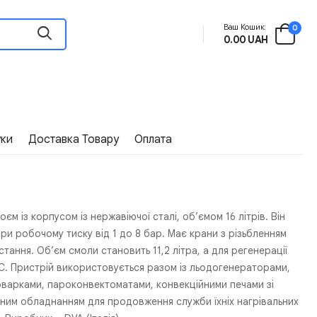
Ваш Кошик:
0
0.00 UAH
уки
Доставка Товару
Оплата
м із корпусом із нержавіючої сталі, об’ємом 16 літрів. Він
ри робочому тиску від 1 до 8 бар. Має крани з різьбленням
ання. Об’єм смоли становить 11,2 літра, а для регенерації
 °C. Пристрій використовується разом із льодогенераторами,
варками, пароконвектоматами, конвекційними печами зі
ним обладнанням для продовження служби їхніх нагрівальних