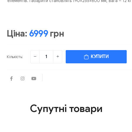
елементів. Габарити становлять 190×255×600 мм, вага – 12 кг.
Ціна:
6999
грн
КУПИТИ
Кількість:
Супутні товари