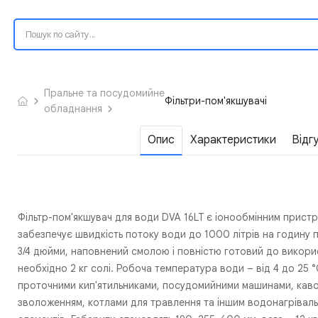
Пральне та посудомийне
Фільтри-пом'якшувачі
обладнання
Опис
Характеристики
Відг
Фільтр-пом'якшувач для води DVA 16LT є іонообмінним пристроє
забезпечує швидкість потоку води до 1000 літрів на годину п
3/4 дюйми, наповнений смолою і повністю готовий до використ
необхідно 2 кг солі. Робоча температура води – від 4 до 25
проточними кип'ятильниками, посудомийними машинами, каво
зволоженням, котлами для травлення та іншим водонагріваль