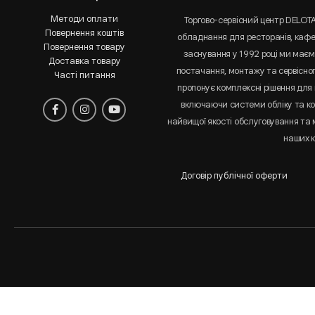
Методи оплати
Торгово-сервісний центр DELOT
Повернення коштів
обладнання для ресторанів, кафе 
Повернення товару
заснування у 1992 році ми маємо
Доставка товару
постачання, монтажу та сервісно
Часті питання
пропонує комплексні рішення для 
включаючи системи обліку та к
найвищої якості обслуговування та
наших к
Договір публічної оферти
Аналіз
і