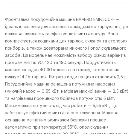
Фронтальна посудомийна машина EMPERO EMP.500-F —
ідеальне рішення для закладів громадського харчування, де
важлива швидкість та ефективність миття посуду. Вона
комплектується кошиками для тарілок, склянок та столових
приборів, а також дозаторами миючого і ополіскувального
засобів. Ця модель має можливість вибору різних варіантів
програм миття: 90, 120 та 180 секунд. Продуктивність
машини складає 40-30 кошиків на годину, кожен кошик
вміщує 14-16 тарілок. Витрата води на цикл становить 2,5 л.
Посудомийна машина оснащена потужними насосами
(миючий насос — 0,55 кВт, нагрівач миючої ванни — 2,5 кВт)
та нагрівачем промивного бойлера потужністю 5 кВт.
Максимальна потужність під час роботи — 5,55 кВт, що
забезпечує ефективне миття та ополіскування. Машина
оснащена магнітним вимикачем безпеки і працює
автоматично при температурі 55°C, ополіскування