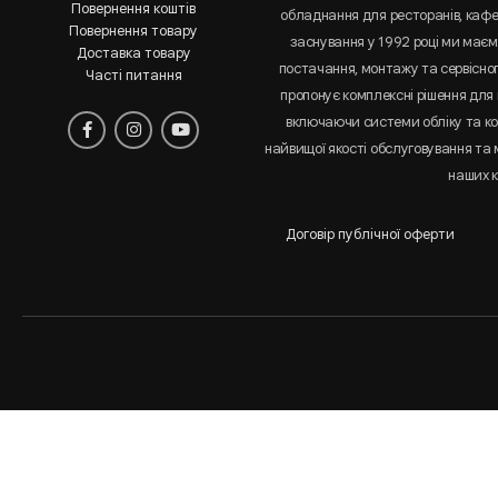
Повернення коштів
обладнання для ресторанів, кафе 
Повернення товару
заснування у 1992 році ми маємо
Доставка товару
постачання, монтажу та сервісно
Часті питання
пропонує комплексні рішення для 
включаючи системи обліку та к
найвищої якості обслуговування та
наших к
Договір публічної оферти
Аналіз
і
статистика
сайта