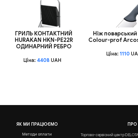
ГРИЛЬ КОНТАКТНИЙ
Ніж поварський
HURAKAN HKN-PE22R
Сolour-prof Arco
ОДИНАРНИЙ РЕБРО
Ціна:
1110
UA
Ціна:
4408
UAH
ЯК МИ ПРАЦЮЄМО
ПРО
Методи оплати
Торгово-сервісний центр DELOT