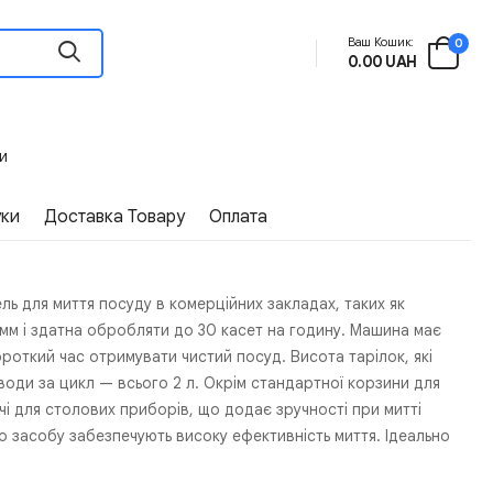
Ваш Кошик:
0
0.00 UAH
и
уки
Доставка Товару
Оплата
 для миття посуду в комерційних закладах, таких як
м і здатна обробляти до 30 касет на годину. Машина має
роткий час отримувати чистий посуд. Висота тарілок, які
води за цикл — всього 2 л. Окрім стандартної корзини для
ачі для столових приборів, що додає зручності при митті
го засобу забезпечують високу ефективність миття. Ідеально