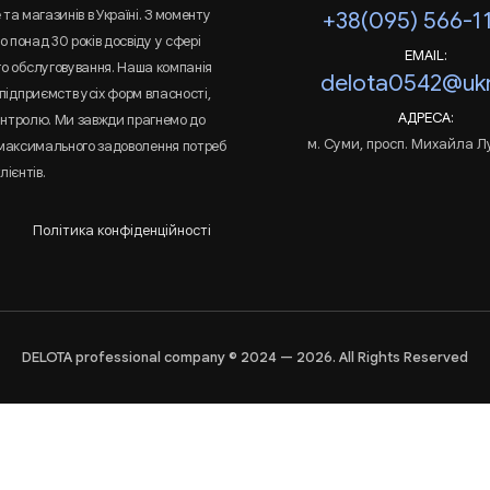
та магазинів в Україні. З моменту
+38(095) 566-1
 понад 30 років досвіду у сфері
EMAIL:
го обслуговування. Наша компанія
delota0542@ukr
підприємств усіх форм власності,
АДРЕСА:
онтролю. Ми завжди прагнемо до
м. Суми, просп. Михайла Л
 максимального задоволення потреб
лієнтів.
Політика конфіденційності
DELOTA professional company © 2024 — 2026. All Rights Reserved