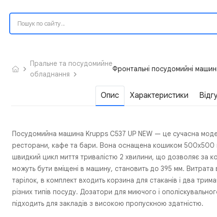
Пральне та посудомийне
Фронтальні посудомийні машин
обладнання
Опис
Характеристики
Відг
Посудомийна машина Krupps C537 UP NEW — це сучасна модель
ресторани, кафе та бари. Вона оснащена кошиком 500x500 м
швидкий цикл миття тривалістю 2 хвилини, що дозволяє за ко
можуть бути вміщені в машину, становить до 395 мм. Витрата 
тарілок, в комплект входить корзина для стаканів і два трим
різних типів посуду. Дозатори для миючого і ополіскувально
підходить для закладів з високою пропускною здатністю.