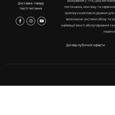
заснування у 1992 році ми маємо
Доставка товару
постачання, монтажу та сервісно
Часті питання
пропонує комплексні рішення для 
включаючи системи обліку та к
найвищої якості обслуговування та
наших к
Договір публічної оферти
Аналіз
і
статистика
сайта