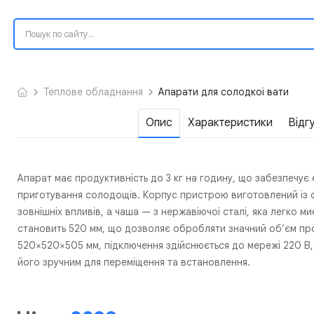
Теплове обладнання
Апарати для солодкої вати
Опис
Характеристики
Відг
Апарат має продуктивність до 3 кг на годину, що забезпечує 
приготування солодощів. Корпус пристрою виготовлений із фа
зовнішніх впливів, а чаша — з нержавіючої сталі, яка легко м
становить 520 мм, що дозволяє обробляти значний об’єм пр
520×520×505 мм, підключення здійснюється до мережі 220 В, 
його зручним для переміщення та встановлення.