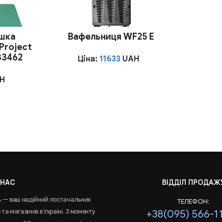
шка
Вафельниця WF25 E
Project
483462
Ціна:
11633
UAH
H
 НАС
ВІДДІЛ ПРОДАЖ
A — ваш надійний постачальник
ТЕЛЕФОН:
та магазинів в Україні. З моменту
+38(095) 566-1