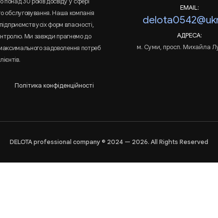
 понад 30 років досвіду у сфері
EMAIL:
го обслуговування. Наша компанія
delota0542@ukr
підприємств усіх форм власності,
АДРЕСА:
онтролю. Ми завжди прагнемо до
м. Суми, просп. Михайла Л
 максимального задоволення потреб
лієнтів.
Політика конфіденційності
DELOTA professional company © 2024 — 2026. All Rights Reserved