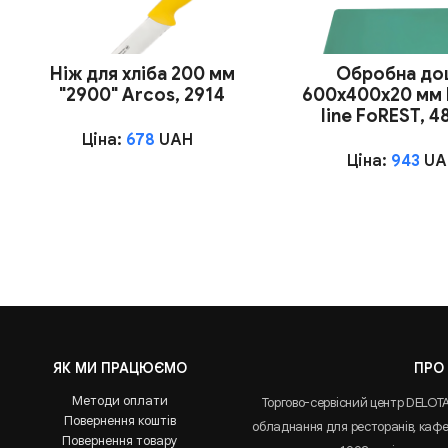
Ніж для хліба 200 мм
Обробна до
"2900" Arcos, 2914
600х400х20 мм 
line FoREST, 
Ціна:
678
UAH
Ціна:
943
UA
ЯК МИ ПРАЦЮЄМО
ПРО
Методи оплати
Торгово-сервісний центр DELOT
Повернення коштів
обладнання для ресторанів, кафе 
Повернення товару