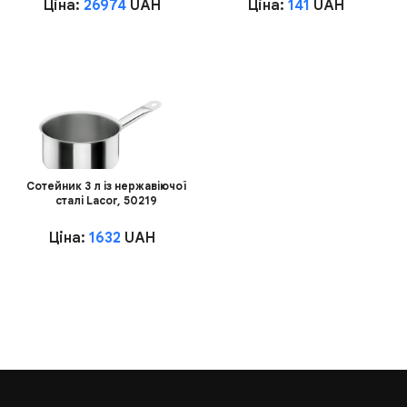
Ціна:
26974
UAH
Ціна:
141
UAH
Сотейник 3 л із нержавіючої
сталі Lacor, 50219
Ціна:
1632
UAH