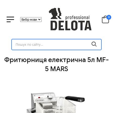
0
Фритюрниця електрична 5л MF-
5 MARS