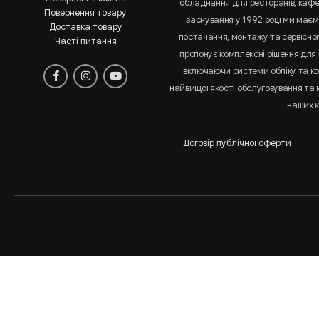
обладнання для ресторанів, кафе 
Повернення товару
заснування у 1992 році ми маємо
Доставка товару
постачання, монтажу та сервісно
Часті питання
пропонує комплексні рішення для 
включаючи системи обліку та к
найвищої якості обслуговування та
наших к
Договір публічної оферти
Аналіз
і
статистика
сайта