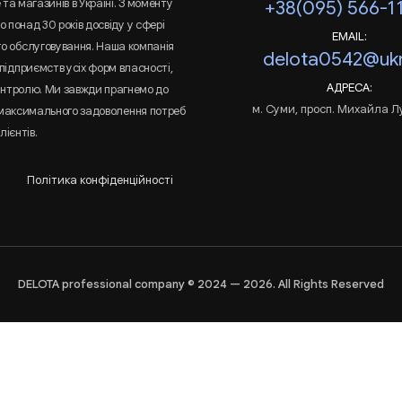
та магазинів в Україні. З моменту
+38(095) 566-1
 понад 30 років досвіду у сфері
EMAIL:
го обслуговування. Наша компанія
delota0542@ukr
підприємств усіх форм власності,
АДРЕСА:
онтролю. Ми завжди прагнемо до
м. Суми, просп. Михайла Л
 максимального задоволення потреб
лієнтів.
Політика конфіденційності
DELOTA professional company © 2024 — 2026. All Rights Reserved