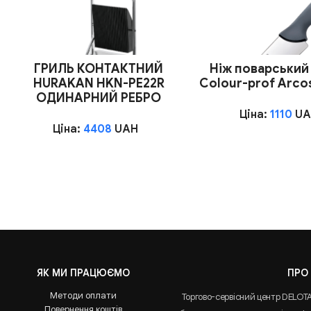
ГРИЛЬ КОНТАКТНИЙ
Ніж поварський
HURAKAN HKN-PE22R
Сolour-prof Arco
ОДИНАРНИЙ РЕБРО
Ціна:
1110
UA
Ціна:
4408
UAH
ЯК МИ ПРАЦЮЄМО
ПРО
Методи оплати
Торгово-сервісний центр DELOT
Повернення коштів