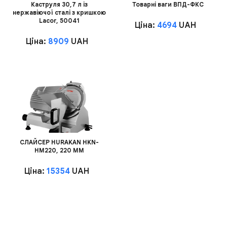
Каструля 30,7 л із
Товарні ваги ВПД-ФКС
нержавіючої сталі з кришкою
Lacor, 50041
Ціна:
4694
UAH
Ціна:
8909
UAH
СЛАЙСЕР HURAKAN HKN-
HM220, 220 ММ
Ціна:
15354
UAH