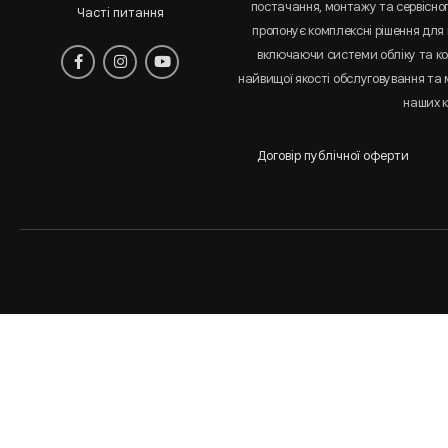
постачання, монтажу та сервісно
Часті питання
пропонує комплексні рішення для 
включаючи системи обліку та к
найвищої якості обслуговування та
наших к
Договір публічної оферти
Аналіз
і
статистика
сайта