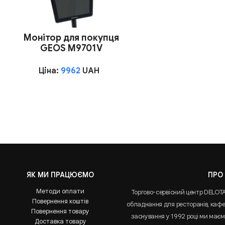
Монітор для покупця
GEOS M9701V
Ціна:
9962
UAH
ЯК МИ ПРАЦЮЄМО
ПРО
Методи оплати
Торгово-сервісний центр DELOT
Повернення коштів
обладнання для ресторанів, кафе 
Повернення товару
заснування у 1992 році ми маємо
Доставка товару