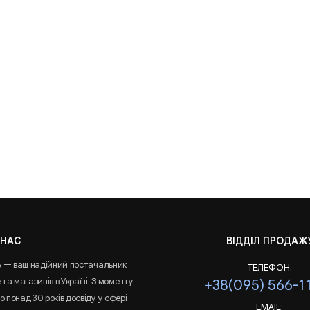
 НАС
ВІДДІЛ ПРОДАЖ
A — ваш надійний постачальник
ТЕЛЕФОН:
та магазинів в Україні. З моменту
+38(095) 566-1
 понад 30 років досвіду у сфері
EMAIL: