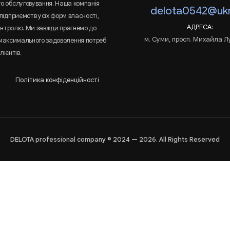
го обслуговування. Наша компанія
delota0542@ukr
підприємств усіх форм власності,
АДРЕСА:
онтролю. Ми завжди прагнемо до
м. Суми, просп. Михайла Л
 максимального задоволення потреб
лієнтів.
Політика конфіденційності
DELOTA professional company © 2024 — 2026. All Rights Reserved