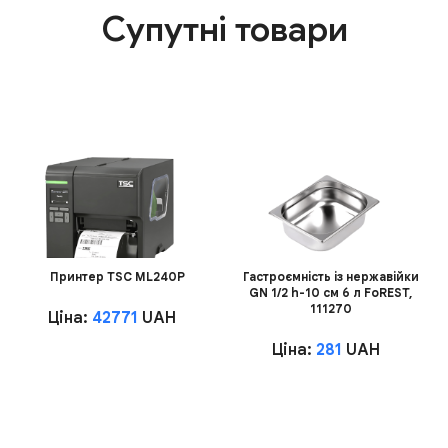
Супутні товари
Принтер TSC ML240P
Гастроємність із нержавійки
GN 1/2 h-10 см 6 л FoREST,
111270
Ціна:
42771
UAH
Ціна:
281
UAH