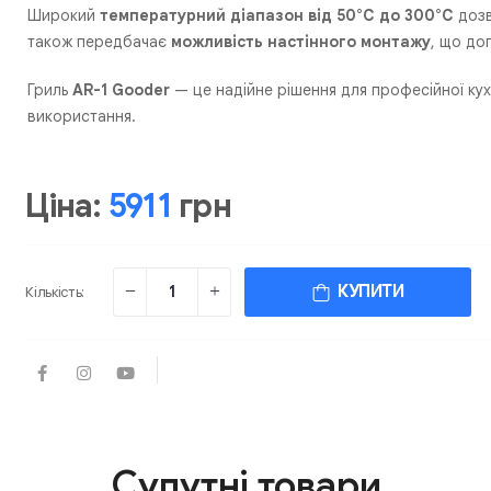
Широкий
температурний діапазон від 50°C до 300°C
дозв
також передбачає
можливість настінного монтажу
, що до
Гриль
AR-1 Gooder
— це надійне рішення для професійної кухн
використання.
Ціна:
5911
грн
КУПИТИ
Кількість:
Супутні товари