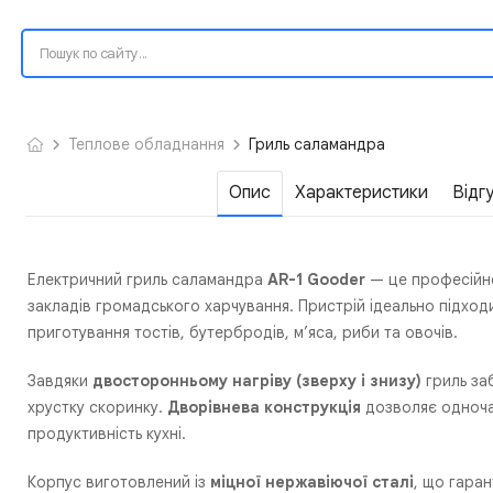
Теплове обладнання
Гриль саламандра
Опис
Характеристики
Відг
Електричний гриль саламандра
AR-1 Gooder
— це професійне
закладів громадського харчування. Пристрій ідеально підходи
приготування тостів, бутербродів, м’яса, риби та овочів.
Завдяки
двосторонньому нагріву (зверху і знизу)
гриль за
хрустку скоринку.
Дворівнева конструкція
дозволяє одночас
продуктивність кухні.
Корпус виготовлений із
міцної нержавіючої сталі
, що гаран