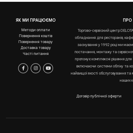
ЯК МИ ПРАЦЮЄМО
ПРО
Методи оплати
Торгово-сервісний центр DELOT
Повернення коштів
обладнання для ресторанів, кафе 
Повернення товару
заснування у 1992 році ми маємо
Доставка товару
постачання, монтажу та сервісно
Часті питання
пропонує комплексні рішення для 
включаючи системи обліку та к
найвищої якості обслуговування та
наших к
Договір публічної оферти