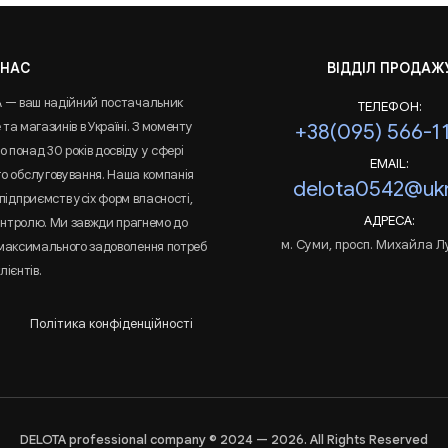
 НАС
ВІДДІЛ ПРОДАЖ
A — ваш надійний постачальник
ТЕЛЕФОН:
та магазинів в Україні. З моменту
+38(095) 566-1
 понад 30 років досвіду у сфері
EMAIL:
го обслуговування. Наша компанія
delota0542@ukr
підприємств усіх форм власності,
АДРЕСА:
онтролю. Ми завжди прагнемо до
м. Суми, просп. Михайла Л
 максимального задоволення потреб
лієнтів.
Політика конфіденційності
DELOTA professional company © 2024 — 2026. All Rights Reserved